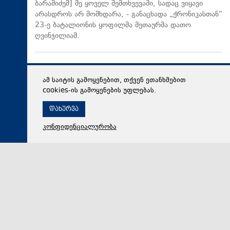
ბარამიძემ] მე ყოველ შემთხვევაში, სადაც ვიყავი
არასდროს არ მომხდარა, - განაცხადა „ქრონიკასთან“
23-ე ბატალიონის ყოფილმა მეთაურმა დათო
ღვინჯილიამ.
ამ საიტის გამოყენებით, თქვენ ეთანხმებით
cookies-ის გამოყენების უფლებას.
დახურვა
კონფიდენციალურობა
07 აგვისტო 2026,
11:22
პოლიტიკა
ომის ვეტერანი მალხაზ თოფურია ბარამიძის
განცხადებაზე: წინა ხაზზე ეგ არ ყოფილა, ტალახში
არ წოლილა და სანგარში ღამე არ გაუთენებია -