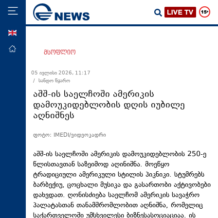
ENG
მთავარი
მსოფლიო
პოლიტიკა
05 ივლისი 2026, 11:17
/ სანდო წყარო
ეკონომიკა
აშშ-ის საელჩოში ამერიკის
მსოფლიო
დამოუკიდებლობის დღის იუბილე
აღნიშნეს
ჯანდაცვა
საზოგადოება
ფოტო: IMEDI/ვიდეოკადრი
სამართალი
აშშ-ის საელჩოში ამერიკის დამოუკიდებლობის 250-ე
თავდაცვა
წლისთავთან საზეიმოდ აღინიშნა. მოეწყო
ტრადიციული ამერიკული სტილის პიკნიკი. სტუმრებს
რეგიონი
ბარბექიუ, ცოცხალი მუსიკა და გასართობი აქტივობები
დახვდათ. ღონისძიება საელჩომ ამერიკის სავაჭრო
კულტურა
პალატასთან თანამშრომლობით აღნიშნა, რომელიც
სპორტი
საქართველოში უმსხვილესი ბიზნესასოციაციაა. ის