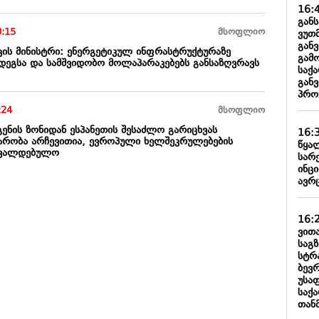
16:
გან
0:15
მსოფლიო
ვუთ
გან
კის მინისტრი: ენერგეტიკულ ინფრასტრუქტურაზე
გამ
ედეგსა და სამშვიდობო მოლაპარაკებებს განსაზღვრავს
საქ
გან
პრო
:24
მსოფლიო
გენის ზონიდან ესპანეთის შესაძლო გარიცხვას
16:
არობა არჩევითია, ევროპული ხელშეკრულებების
წყა
სავალდებულო
სარ
ინცი
ავრ
16:
ვით
საგ
სტრ
ბევ
უსა
საქ
თან