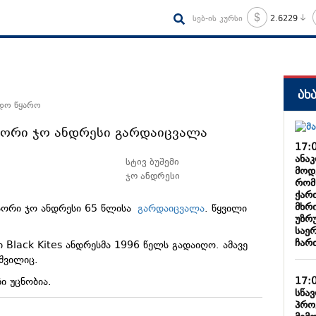
სებ-ის კურსი
2.6229
ახ
ნდო წყარო
ისორი ჯო ანდრესი გარდაიცვალა
17:
ანა
სტივ ბუშემი
მოდ
ჯო ანდრესი
რომ
ქარ
მხრი
ისორი ჯო ანდრესი 65 წლისა
გარდაიცვალა
. წყვილი
უზრ
საე
ჩარ
Black Kites ანდრესმა 1996 წელს გადაიღო. ამავე
 შვილიც.
17:
ზი უცნობია.
სწა
პრო