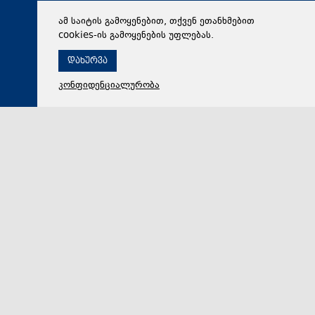
ამ საიტის გამოყენებით, თქვენ ეთანხმებით
cookies-ის გამოყენების უფლებას.
დახურვა
კონფიდენციალურობა
09 აგვისტო 2026,
01:04
პოლიტიკა
ლაშა ქოიავა 2008 წლის აგვისტოს ომის
მოვლენებზე: კეზერაშვილმა სამხედრო თათბირზე
მოიტანა სააკაშვილის სურვილები და ამ სურვილებს
იცავდა. ის არ იცავდა სამხედროების პოზიციებს,
რადგან სამხედრო გეგმით ცხინვალში შესვლა
საერთოდ დაგეგმილი არ იყო
„დილის 5 საათზე უნდა ვყოფილიყავი მინისტრის
თათბირზე, ეს იყო 7 აგვისტო. თათბირს ესწრებოდა
ბევრი პოლიტიკური თანამდებობის პირი, მახოსოვს…