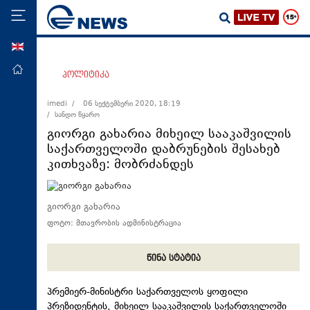
ENG
მთავარი
პოლიტიკა
პოლიტიკა
imedi /
06 სექტემბერი 2020, 18:19
/ სანდო წყარო
ეკონომიკა
გიორგი გახარია მიხეილ სააკაშვილის
მსოფლიო
საქართველოში დაბრუნების შესახებ
კითხვაზე: მობრძანდეს
ჯანდაცვა
საზოგადოება
გიორგი გახარია
სამართალი
ფოტო: მთავრობის ადმინისტრაცია
თავდაცვა
რეგიონი
წინა სტატია
კულტურა
პრემიერ-მინისტრი საქართველოს ყოფილი
სპორტი
პრეზიდენტის, მიხეილ სააკაშვილის საქართველოში