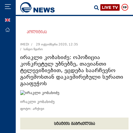
ENG
მთავარი
პოლიტიკა
პოლიტიკა
IMEDI /
29 ოქტომბერი 2020, 12:35
/ სანდო წყარო
ეკონომიკა
ირაკლი კობახიძე: ოპოზიცია
მსოფლიო
კონკრეტულ უბნებზე, თავიანთი
ტელევიზიებით, ეცდება საარჩევნო
ჯანდაცვა
გარემოსთან დაკავშირებული სურათი
საზოგადოება
გააფუჭოს
სამართალი
თავდაცვა
ირაკლი კობახიძე
ფოტო: არქივი
რეგიონი
კულტურა
სტატიის გაგრძელება
სპორტი