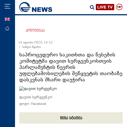
ENG
მთავარი
პოლიტიკა
პოლიტიკა
14 ივლისი 2023, 14:12
/ სანდო წყარო
ეკონომიკა
საპროცედურო საკითხთა და წესების
მსოფლიო
კომიტეტმა დავით სერგეენკოსთვის
პარლამენტის წევრის
ჯანდაცვა
უფლებამოსილების შეწყვეტის თაობაზე
საზოგადოება
დასკვნას მხარი დაუჭირა
სამართალი
თავდაცვა
დავით სერგეენკო
ფოტო: Facebook
რეგიონი
კულტურა
წინა სტატია
სპორტი