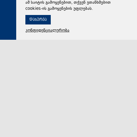
ამ საიტის გამოყენებით, თქვენ ეთანხმებით
cookies-ის გამოყენების უფლებას.
დახურვა
კონფიდენციალურობა
06 აგვისტო 2026,
19:08
მსოფლიო
The Washington Post: ტრამპმა ჰეგსეტისგან
განმარტებები მოითხოვა იმასთან დაკავშირებით, თუ
რატომ შეიყვანეს შეცდომაში საბრძოლო მარაგების
დეფიციტის საკითხზე, რაც ახლა ირანთან სამხედრო
ვარიანტების შეზღუდვის საფრთხეს ქმნის
აშშ-ის პრეზიდენტის, დონალდ ტრამპის
უკმაყოფილებამ ირანთან დაკავშირებული ომის გამო
გასულ კვირას კემპ-დევიდში კულმინაციას მიაღწია,…