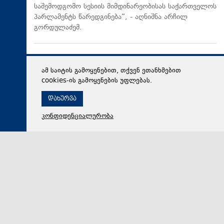
საშემოდგომო სესიის მიმდინარეობისას საქართველოს
პარლამენტს წარედგინება“, - აღნიშნა არჩილ
გორდულაძემ.
ამ საიტის გამოყენებით, თქვენ ეთანხმებით
cookies-ის გამოყენების უფლებას.
დახურვა
კონფიდენციალურობა
07 აგვისტო 2026,
17:26
პოლიტიკა
შოთა ქევხიშვილი: ეს არის განსხვავება ჩვენსა და
თქვენ შორის: ჩვენ განვითარებასა და შედეგებზე
ვსაუბრობთ, თქვენ კი - პროტესტსა და დესტრუქციაზე