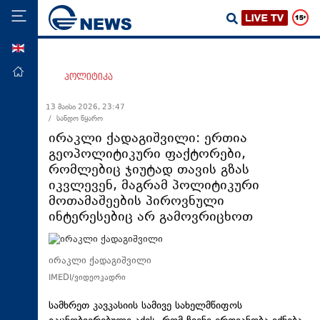
ENG
მთავარი
პოლიტიკა
პოლიტიკა
13 მაისი 2026, 23:47
/ სანდო წყარო
ეკონომიკა
ირაკლი ქადაგიშვილი: ერთია
მსოფლიო
გეოპოლიტიკური ფაქტორები,
რომლებიც ჯიუტად თავის გზას
ჯანდაცვა
იკვლევენ, მაგრამ პოლიტიკური
საზოგადოება
მოთამაშეების პიროვნული
ინტერესებიც არ გამოვრიცხოთ
სამართალი
თავდაცვა
ირაკლი ქადაგიშვილი
რეგიონი
IMEDI/ვიდეოკადრი
კულტურა
სამხრეთ კავკასიის სამივე სახელმწიფოს
სპორტი