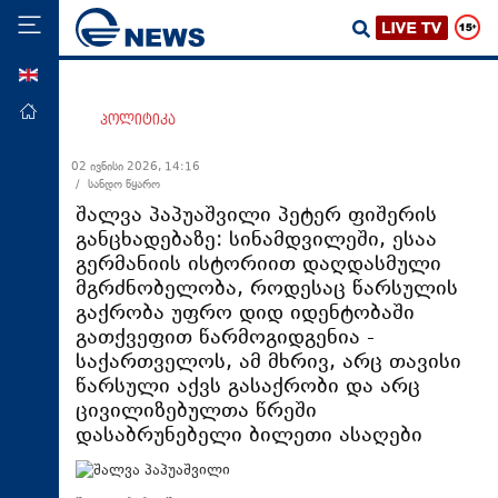
ENG
მთავარი
პოლიტიკა
პოლიტიკა
02 ივნისი 2026, 14:16
/ სანდო წყარო
ეკონომიკა
შალვა პაპუაშვილი პეტერ ფიშერის
მსოფლიო
განცხადებაზე: სინამდვილეში, ესაა
გერმანიის ისტორიით დაღდასმული
ჯანდაცვა
მგრძნობელობა, როდესაც წარსულის
საზოგადოება
გაქრობა უფრო დიდ იდენტობაში
გათქვეფით წარმოგიდგენია -
სამართალი
საქართველოს, ამ მხრივ, არც თავისი
თავდაცვა
წარსული აქვს გასაქრობი და არც
ცივილიზებულთა წრეში
რეგიონი
დასაბრუნებელი ბილეთი ასაღები
კულტურა
სპორტი