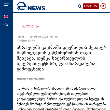
ENG
მთავარი
პოლიტიკა
პოლიტიკა
imedi /
05 ივნისი 2026, 01:45
/ სანდო წყარო
ეკონომიკა
ისრაელმა გაეროში დევნილთა შესახებ
მსოფლიო
რეზოლუციის კენჭისყრისას თავი
შეიკავა, თუმცა საქართველოს
ჯანდაცვა
სუვერენიტეტს სრული მხარდაჭერა
საზოგადოება
გამოუცხადა
სამართალი
ფოტო: ვიდეოკადრი
თავდაცვა
გაეროს გენერალურ ასამბლეაზე საქართველოს
რეგიონი
ოკუპირებული ტერიტორიებიდან იძულებით
გადაადგილებულ პირთა და ლტოლვილთა სტატუსის
კულტურა
შესახებ მორიგი რეზოლუციის კენჭისყრისას ისრაელმა
სპორტი
პოზიციის დაფიქსირებისგან თავი შეიკავა. მიუხედავად