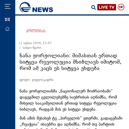
ENG
მთავარი
პოლიტიკა
პოლიტიკა
11 ივნისი 2026, 23:07
/ სანდო წყარო
ეკონომიკა
ნანა ჟორჟოლიანი: მიშასთან ერთად
მსოფლიო
სიტყვა რევოლუცია მხიბლავს იმიტომ,
რომ ამ კაცს ეს სიტყვა უხდება
ჯანდაცვა
საზოგადოება
ფოტო: ვიდეო/კადრი
სამართალი
ნანა ჟორჟოლიანმა „ნაციონალურ მოძრაობაში“
თავდაცვა
დაგეგმილ ცვლილებებზე საუბრისას აღნიშნა, რომ
მიხეილ სააკაშვილთან ერთად სიტყვა რევოლუცია
რეგიონი
ხიბლავს, რადგან მას ეს სიტყვა უხდება.
კულტურა
მან ამის შესახებ ტვ „პირველის“ ეთერში, გადაცემაში
„რეაქცია“ ისაუბრა და აღნიშნა, რომ თუ პარტიის
სპორტი