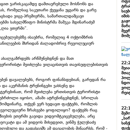
ოფი
იგით ჯარისკაცამდე დამთავრებული მოსწონს და
ტრა
, რომელსაც საკუთარი ქვეყანა უყვარს და გარე
საუ
იმი
აცხადა ვიცე-პრემიერმა, სამართალდამცავი
გაჟ
ებში სახელმწიფო მინისტრმა მამუკა მდინარაძემ
მარა
„ღია ეთერში“.
შეე
მომ
კიცებულებებზე ისაუბრა, რომელიც 4 ოქტომბრის
ონაწილეების მხრიდან ძალადობრივ რევოლუციურ
ე ახალგაზრდებს არწმუნებდნენ და მათ
22:
ტერორისტი შეიძლება ვიღაცისთვის თავისუფლებისთვის
შეი
მთა
პოლ
ბენ დავალებებს, როგორ ფინანსდებიან, გარედან რა
ნდობ
ს და აკერმანის ტრენინგები ვახსენე და
ვოლ
ჯერებინათ, რომ შეიძლება ერთისთვის ტერორისტი
რეიტ
ებრძოლი იყოსო, ამაში ატრენინგებდნენ, სროლას
მომდინარე, თქვენ ვერ ხედავთ ფაქტებს, რომლის
22:
ევოლუციური ზრახვები ყოფილიყო? ფაქტებს რაც
შემო
იზიების ეთერში გავიდა ვიდეომტკიცებულება, არც
„სა
ვოკატი და ამ ვიდეოს მიხედვით, ვინმე ჭულუხაძე
სან
ფაქ
იღებული და გადასცემს ამ დავალების შინაარსს, რომ -