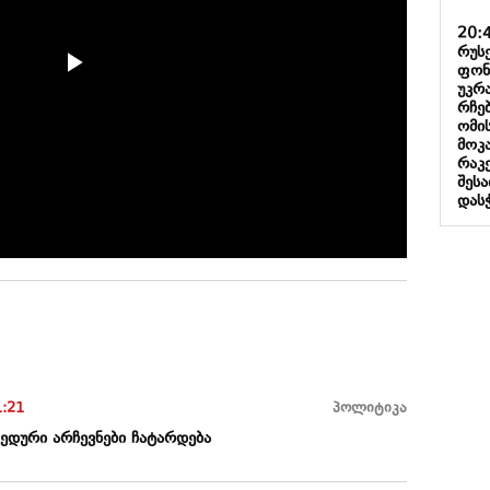
20:
რუს
ფონ
უკრ
რჩე
ომი
მოკა
რაკ
შეს
დას
1:21
პოლიტიკა
ედური არჩევნები ჩატარდება