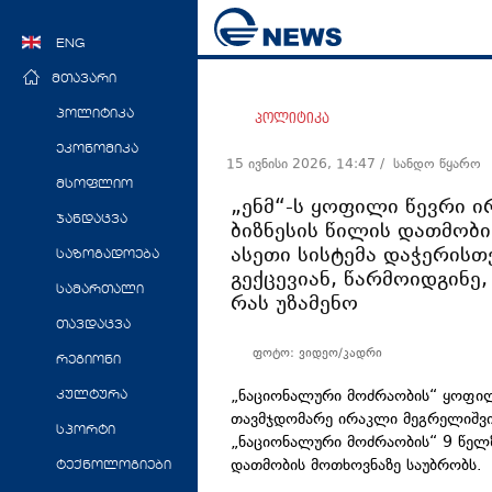
ENG
მთავარი
პოლიტიკა
პოლიტიკა
ეკონომიკა
15 ივნისი 2026, 14:47
/ სანდო წყარო
მსოფლიო
„ენმ“-ს ყოფილი წევრი 
ჯანდაცვა
ბიზნესის წილის დათმობი
ასეთი სისტემა დაჭერისთვ
საზოგადოება
გექცევიან, წარმოიდგინე, 
სამართალი
რას უზამენო
თავდაცვა
ფოტო: ვიდეო/კადრი
რეგიონი
„ნაციონალური მოძრაობის“ ყოფი
კულტურა
თავმჯდომარე ირაკლი მეგრელიშვი
სპორტი
„ნაციონალური მოძრაობის“ 9 წელზ
დათმობის მოთხოვნაზე საუბრობს.
ტექნოლოგიები