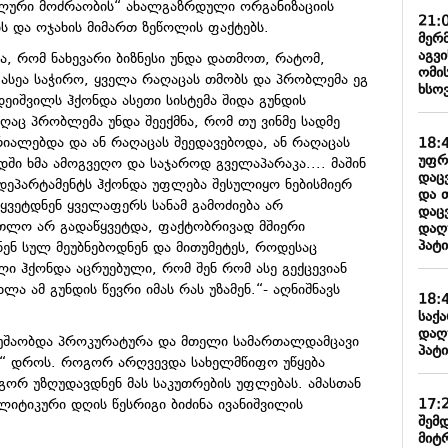
ალური მოძრაობის“ ახალგაზრდული ორგანიზაციის
21:
 და ოჯახის მიმართ ზეწოლის ფაქტებს.
მერ
აგვ
, რომ ნახევარი ბიზნესი უნდა დათმოთ, რატომ,
ომი
უ ასეა საჭირო, ყველა რაღაცას თმობს და პრობლემა ეგ
ხსოვ
ადეიშვილს ჰქონდა ასეთი სისტემა შიდა გუნდის
ღაც პრობლემა უნდა შეექმნა, რომ თუ ვინმე სადმე
იალებდა და ან რაღაცას შეედავებოდა, ან რაღაცას
18:
უფრ
დში ხმა ამოგვეღო და საჯაროდ გველაპარაკა.... მაშინ
დაც
 დეპარტამენტს ჰქონდა უფლება შესულიყო ნებისმიერ
და 
იწყვეტდნენ ყველაფერს სანამ გამოძიება არ
დაც
თლო არ გადაწყვეტდა, ფაქტობრივად მშიერი
დაღ
პატი
ნენ სულ მეუბნებოდნენ და მითუმეტეს, როდესაც
ლი ჰქონდა აცრუებული, რომ შენ რომ ასე გექცევიან
ლა ამ გუნდის წევრი იმას რას უზამენ.“- აღნიშნავს
18:
საქ
დაღ
უშაობდა პროკურატურა და მთელი სამართალდამცავი
პატი
ს“ დროს. როგორ არღვევდა სახელმწიფო უწყება
ორ უზღუდავდნენ მას საკუთრების უფლებას. ამასთან
17:
ლიტიკური დღის წესრიგი ბიძინა ივანიშვილის
შემ
მიტ