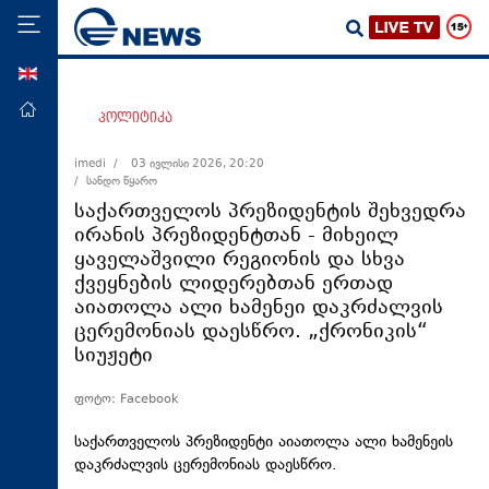
ENG
მთავარი
პოლიტიკა
პოლიტიკა
imedi /
03 ივლისი 2026, 20:20
/ სანდო წყარო
ეკონომიკა
საქართველოს პრეზიდენტის შეხვედრა
მსოფლიო
ირანის პრეზიდენტთან - მიხეილ
ყაველაშვილი რეგიონის და სხვა
ჯანდაცვა
ქვეყნების ლიდერებთან ერთად
საზოგადოება
აიათოლა ალი ხამენეი დაკრძალვის
ცერემონიას დაესწრო. „ქრონიკის“
სამართალი
სიუჟეტი
თავდაცვა
ფოტო: Facebook
რეგიონი
კულტურა
საქართველოს პრეზიდენტი აიათოლა ალი ხამენეის
დაკრძალვის ცერემონიას დაესწრო.
სპორტი