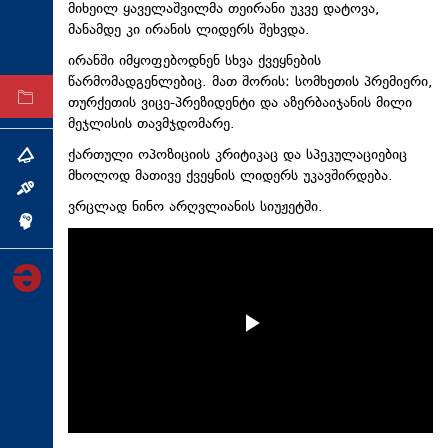
მიხეილ
ყაველაშვილმა
თეირანი უკვე დატოვა,
ტექნოლოგიები
მანამდე კი ირანის ლიდერს შეხვდა.
ტაბლოიდი
ირანში იმყოფებოდნენ სხვა ქვეყნების
წარმომადგენლებიც. მათ შორის: სომხეთის პრემიერი,
თურქეთის ვიცე-პრეზიდენტი და აზერბაიჯანის მილი
არქივი
მეჯლისის თავმჯდომარე.
ქართული ოპოზიციის კრიტიკაც და
სპეკულაციებიც
თემა
მხოლოდ მათივე ქვეყნის ლიდერს უკავშირდება.
ინტერვიუ
ვრცლად ნინო
არღვლიანის
სიუჟეტში.
ინქვიზიცია