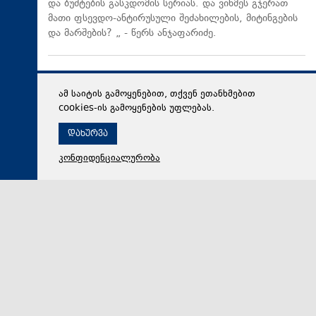
და ბუშტების გასკდომის სერიას. და ვინმეს გჯერათ
მათი ფსევდო-ანტირუსული შეძახილების, მიტინგების
და მარშების? „ - წერს ანჯაფარიძე.
ამ საიტის გამოყენებით, თქვენ ეთანხმებით
cookies-ის გამოყენების უფლებას.
დახურვა
კონფიდენციალურობა
08 აგვისტო 2026,
17:29
პოლიტიკა
ვლადიმერ ბოჟაძე: ომამდე, ომის დროსაც და ომის
შემდეგაც „ნაციონალური მოძრაობა“ რუსეთის
ინტერესებს ატარებდა
„ისინი სხვა ქვეყნის ინტერესებს ემსახურებიან და იმ