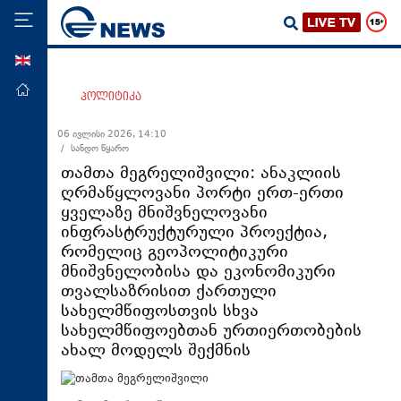
ENG
მთავარი
პოლიტიკა
პოლიტიკა
06 ივლისი 2026, 14:10
/ სანდო წყარო
ეკონომიკა
თამთა მეგრელიშვილი: ანაკლიის
მსოფლიო
ღრმაწყლოვანი პორტი ერთ-ერთი
ყველაზე მნიშვნელოვანი
ჯანდაცვა
ინფრასტრუქტურული პროექტია,
საზოგადოება
რომელიც გეოპოლიტიკური
მნიშვნელობისა და ეკონომიკური
სამართალი
თვალსაზრისით ქართული
თავდაცვა
სახელმწიფოსთვის სხვა
სახელმწიფოებთან ურთიერთობების
რეგიონი
ახალ მოდელს შექმნის
კულტურა
სპორტი