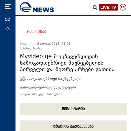
ENG
მთავარი
პოლიტიკა
პოლიტიკა
imedi /
16 ივლისი 2018, 23:28
/ სანდო წყარო
ეკონომიკა
Myvideo.ge-მ ვებგვერდიდან
მსოფლიო
საზოგადოებრივი მაუწყებელის
პირველი და მეორე არხები გათიშა
ჯანდაცვა
საზოგადოება
საზოგადოებრივი მაუწყებელი
სამართალი
ფოტო: ირაკლი ბასილაძე
თავდაცვა
რეგიონი
წინა სტატია
კულტურა
სტატიის გაგრძელება
სპორტი