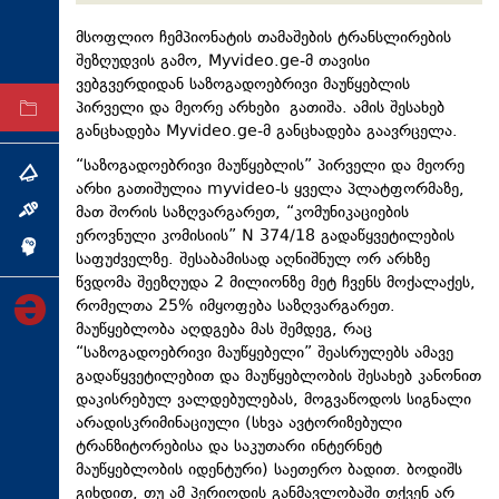
ტექნოლოგიები
მსოფლიო ჩემპიონატის თამაშების ტრანსლირების
ტაბლოიდი
შეზღუდვის გამო, Myvideo.ge-მ თავისი
ვებგვერდიდან საზოგადოებრივი მაუწყებლის
პირველი და მეორე არხები გათიშა. ამის შესახებ
არქივი
განცხადება Myvideo.ge-მ განცხადება გაავრცელა.
“საზოგადოებრივი მაუწყებლის” პირველი და მეორე
თემა
არხი გათიშულია myvideo-ს ყველა პლატფორმაზე,
მათ შორის საზღვარგარეთ, “კომუნიკაციების
ინტერვიუ
ეროვნული კომისიის” N 374/18 გადაწყვეტილების
ინქვიზიცია
საფუძველზე. შესაბამისად აღნიშნულ ორ არხზე
წვდომა შეეზღუდა 2 მილიონზე მეტ ჩვენს მოქალაქეს,
რომელთა 25% იმყოფება საზღვარგარეთ.
მაუწყებლობა აღდგება მას შემდეგ, რაც
“საზოგადოებრივი მაუწყებელი” შეასრულებს ამავე
გადაწყვეტილებით და მაუწყებლობის შესახებ კანონით
დაკისრებულ ვალდებულებას, მოგვაწოდოს სიგნალი
არადისკრიმინაციული (სხვა ავტორიზებული
ტრანზიტორებისა და საკუთარი ინტერნეტ
მაუწყებლობის იდენტური) საეთერო ბადით. ბოდიშს
გიხდით, თუ ამ პერიოდის განმავლობაში თქვენ არ