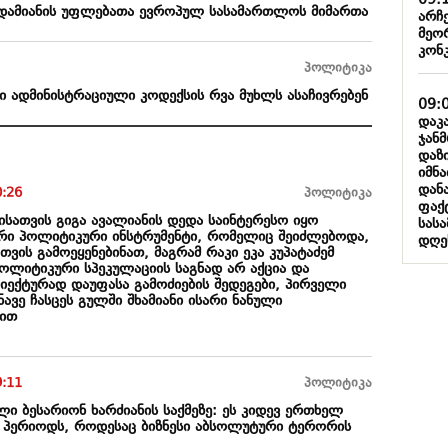
09:
 ადამიანის უფლებათა ევროპულ სასამართლოს მიმართა
არჩე
მეო
კონ
პოლიტიკა
ი ადმინისტრაციული კოდექსის რვა მუხლს ასაჩივრებენ
09:
დაკ
ჯან
დაზი
იმნა
დან
0:26
პოლიტიკა
ფაქ
ქტისათვის გიგა ავალიანის დედა საინტერესო იყო
სას
ი პოლიტიკური ინსტრუმენტი, რომელიც შეიძლებოდა,
დღე
თვის გამოეყენებინათ, მაგრამ რაკი ეკა კუპატაძემ
პოლიტიკური სპეკულაციის საგნად არ აქცია და
იექტურად დაუფასა გამოძიების შედეგები, პირველი
ვე ჩასცეს გულში შხამიანი ისარი ნანული
ით
9:11
პოლიტიკა
ი ბესარიონ ხარძიანის საქმეზე: ეს კიდევ ერთხელ
მე პერიოდს, როდესაც ბიზნესი აბსოლუტური ტერორის