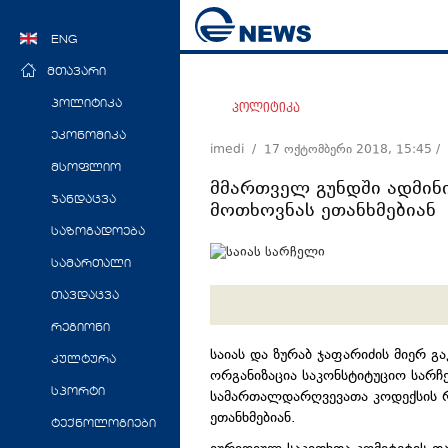
ENG
მთავარი
პოლიტიკა
პოლიტიკა
ეკონომიკა
imedi /
17 ოქტომბერი 2018, 15:45
/
მსოფლიო
მმართველ გუნდში ადმინ
ჯანდაცვა
მოთხოვნას ეთანხმებიან
საზოგადოება
სამართალი
თავდაცვა
რეგიონი
საიას და ზურაბ ჯაფარიძის მიერ გ
კულტურა
ორგანიზაცია საკონსტიტუციო სარჩ
სპორტი
სამართალდარღვევათა კოდექსის რ
ეთანხმებიან.
ტექნოლოგიები