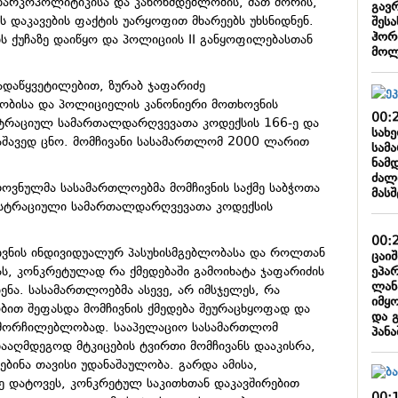
ნარკოპოლიტიკისა და კანონმდებლობის, მათ შორის,
გავ
ს დაკავების ფაქტის უარყოფით მხარეებს უხსნიდნენ.
შესა
ჰორ
ს ქუჩაზე დაიწყო და პოლიციის II განყოფილებასთან
მოლ
დაწყვეტილებით, ზურაბ ჯაფარიძე
ობისა და პოლიციელის კანონიერი მოთხოვნის
00:
ტრაციულ სამართალდარღვევათა კოდექსის 166-ე და
სახ
აშავედ ცნო. მომჩივანი სასამართლომ 2000 ლარით
სამ
ნამ
ძალ
როვნულმა სასამართლოებმა მომჩივნის საქმე საბჭოთა
მას
ისტრაციული სამართალდარღვევათა კოდექსის
00:
ვნის ინდივიდუალურ პასუხისმგებლობასა და როლთან
ცაი
ეპა
ას, კონკრეტულად რა ქმედებაში გამოიხატა ჯაფარიძის
ლან
ნა. სასამართლოებმა ასევე, არ იმსჯელეს, რა
იმყ
ით შეფასდა მომჩივნის ქმედება შეურაცხყოფად და
და 
მორჩილებლობად. სააპელაციო სასამართლომ
პან
ნააღმდეგოდ მტკიცების ტვირთი მომჩივანს დააკისრა,
ებინა თავისი უდანაშაულობა. გარდა ამისა,
ე დატოვეს, კონკრეტულ საკითხთან დაკავშირებით