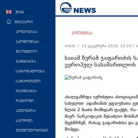
ENG
მთავარი
პოლიტიკა
პოლიტიკა
ეკონომიკა
imedi /
13 დეკემბერი 2018, 13:24
/ 
მსოფლიო
საიამ ზურაბ ჯაფარიძის 
ჯანდაცვა
ევროპულ სასამართლოს 
საზოგადოება
სამართალი
თავდაცვა
ახალგაზრდა იურისტთა ასოციაციამ
რეგიონი
სახელით ადამიანის უფლებათა ევ
წლის 2 მაისს მომხდარ ფაქტს, რა
კულტურა
მიერ ნარკოტიკის შესაძლო მოხმარ
სპორტი
შეესწრნენ, რასაც ჯაფარიძისა და 
მოჰყვა.
ტექნოლოგიები