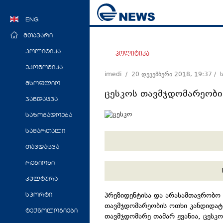
ENG
მთავარი
პოლიტიკა
პოლიტიკა
ეკონომიკა
imedi /
20 დეკემბერი 2018, 19:37
/ 
მსოფლიო
ცესკოს თავმჯდომარეობი
ჯანდაცვა
საზოგადოება
სამართალი
თავდაცვა
რეგიონი
კულტურა
პრეზიდენტისა და არასამთავრობო 
სპორტი
თავმჯდომარეობის ოთხი კანდიდატი
ტექნოლოგიები
თავმჯდომარე თამარ ჟვანია, ცესკ