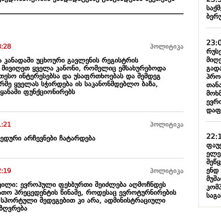
23:
საქმ
ბერ
23:
3:28
პოლიტიკა
რუს
მიღ
 კანადაში უცხოური გავლენის რეგისტრის
გადა
ნ მივიღეთ ყველა კანონი, რომელიც ემსახურებოდა
კეთესო ინტერესებსა და უსაფრთხოებას და შემდეგ
პროც
რმე ყველას სჭირდება ის საკანონმდებლო ბაზა,
თან
ყანაში ფუნქციონირებს
მოხ
ევრო
დაფ
1:21
პოლიტიკა
22:
ედური არჩევნები ჩატარდება
ფაუე
ელე
შეწ
ენდ
2:19
პოლიტიკა
მუშ
ილი: ევროპული ფეხბურთი შეიძლება აღმოჩნდეს
კომპ
ათო პრეცედენტის წინაშე, როდესაც ევროტურნირების
საგა
ე სპორტული შედეგებით კი არა, ადმინისტრაციული
აზღვრება