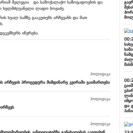
გავ
არიამ შელეგია და სამოქალაქო საზოგადოების და
შესა
რი ხელმძღვანელი ლადო ბოჟაძე.
ჰორ
მოლ
ის ხვალ სამზე გააკეთებს არჩევანს და მათ
ნს.
დეკემბერს იწურება.
00:
სახ
სამ
ნამ
ძალ
მას
პოლიტიკა
00:
ის არჩევის პროცედურა მიმდინარე კვირაში გაიმართება
ცაი
ეპა
ლან
პოლიტიკა
იმყ
და 
ირჩევს
პან
პოლიტიკა
ვმჯდომარეობის კანდიდატებზე განცხადებას აკეთებენ