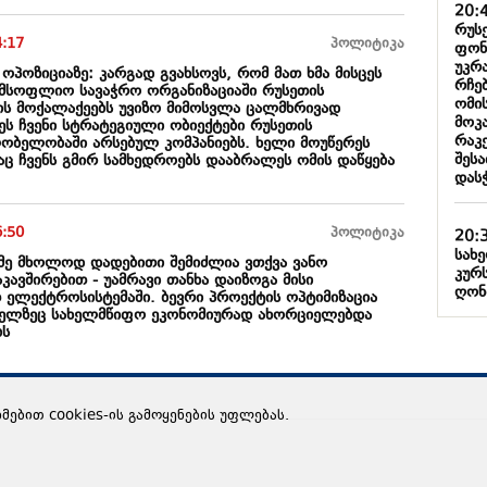
20:
რუს
4:17
პოლიტიკა
ფონ
უკრ
 ოპოზიციაზე: კარგად გვახსოვს, რომ მათ ხმა მისცეს
რჩე
მსოფლიო სავაჭრო ორგანიზაციაში რუსეთის
ომი
თის მოქალაქეებს უვიზო მიმოსვლა ცალმხრივად
მოკა
ეს ჩვენი სტრატეგიული ობიექტები რუსეთის
რაკ
ბელობაში არსებულ კომპანიებს. ხელი მოუწერეს
შეს
ც ჩვენს გმირ სამხედროებს დააბრალეს ომის დაწყება
დას
6:50
პოლიტიკა
20:
სახ
 მე მხოლოდ დადებითი შემიძლია ვთქვა ვანო
კურ
ავშირებით - უამრავი თანხა დაიზოგა მისი
ღონ
ელექტროსისტემაში. ბევრი პროექტის ოპტიმიზაცია
ველზეც სახელმწიფო ეკონომიურად ახორციელებდა
ბს
ხმებით cookies-ის გამოყენების უფლებას.