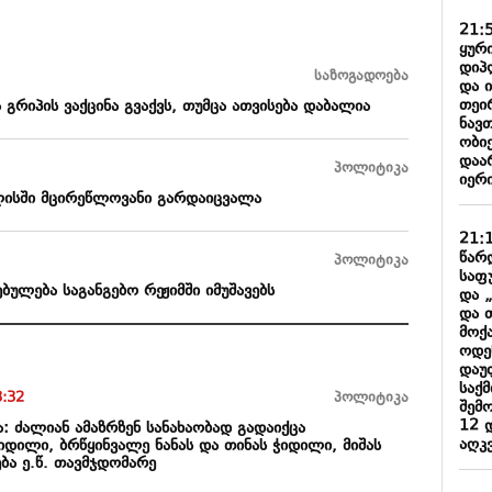
21:
ყური
დიპ
საზოგადოება
და 
თეი
 გრიპის ვაქცინა გვაქვს, თუმცა ათვისება დაბალია
ნავ
ობიე
დაარ
პოლიტიკა
იერი
ლისში მცირეწლოვანი გარდაიცვალა
21:
წარ
პოლიტიკა
საფ
ბულება საგანგებო რეჟიმში იმუშავებს
და 
და 
მოქ
ოდე
დაუ
საქ
3:32
პოლიტიკა
შემ
12 
 ძალიან ამაზრზენ სანახაობად გადაიქცა
აღკ
იდილი, ბრწყინვალე ნანას და თინას ჭიდილი, მიშას
ება ე.წ. თავმჯდომარე