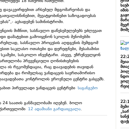
ტრა
გრძლივდეს 18 იანვრის ჩათვლით.
საუ
ავ დავაკვირდებით არსებულ მდგომარეობას და
იმი
გაჟ
 გათვალისწინებით, შევატყობინებთ საზოგადოებას
მარა
ას",- აცხადებენ სამინისტროში.
შეე
მომ
ენციის მიზნით, სასწავლო დაწესებულებებს ეძლევათ
დი დამატებით გამოიყენონ სკოლის შენობებში
ტარებლად, სასწავლო პროცესის აღდგენის შემდგომ
სით საკლასო ოთახები და დერეფნები, შესაბამისი
 სკამები, სასკოლო ინვენტარი. ასევე, უზრუნველყონ
22:
ჩართულობა პრევენციული ღონისძიებების
შეი
მთა
ელა ის რეკომენდაცია, რაც დაავადების თავიდან
პოლ
შირდება და რომელსაც ჯანდაცვის საერთაშორისო
ნდობ
დაავადებათა კონტროლის ეროვნული ცენტრი გასცემს.
ვოლ
რეიტ
ტაბით პირველადი ჯანდაცვის ცენტრები
საგანგებო
22:
ბს 24 საათის განმავლობაში იღებენ. ბოლო
შემო
საქართველოში
12 ადამიანი გარდაიცვალა
.
„სა
სან
ფაქ