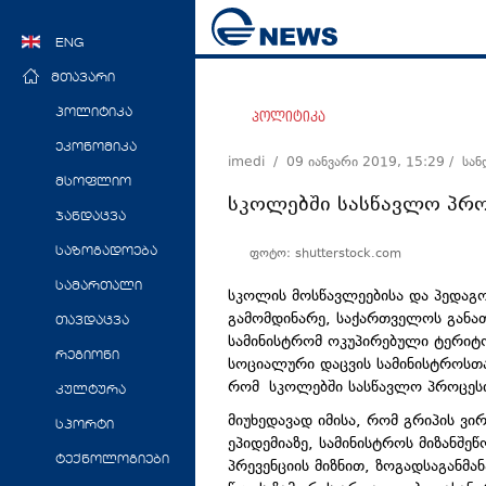
ENG
მთავარი
პოლიტიკა
პოლიტიკა
ეკონომიკა
imedi /
09 იანვარი 2019, 15:29
/ სა
მსოფლიო
სკოლებში სასწავლო პრო
ჯანდაცვა
ფოტო: shutterstock.com
საზოგადოება
სამართალი
სკოლის მოსწავლეებისა და პედაგ
გამომდინარე, საქართველოს განათ
თავდაცვა
სამინისტრომ ოკუპირებული ტერიტ
რეგიონი
სოციალური დაცვის სამინისტროსთა
რომ სკოლებში სასწავლო პროცეს
კულტურა
მიუხედავად იმისა, რომ გრიპის ვირ
სპორტი
ეპიდემიაზე, სამინისტროს მიზანშე
ტექნოლოგიები
პრევენციის მიზნით, ზოგადსაგანმ