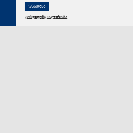
დახურვა
კონფიდენციალურობა
09 აგვისტო 2026,
11:15
მსოფლიო
ირანში განმარტავენ, რომ ჰორმუზის სრუტესთან
დაკავშირებით შეთანხმება ომანთან სრუტის ხელახლა
გახსნას არ ნიშნავს
ირანის საგარეო საქმეთა მინისტრმა აბას არაღჩიმ
განაცხადა, რომ მოლაპარაკებები დასკვნით ეტაპზეა,
თუმცა სრუტეს ხელახლა გახსნა „სხვა პირობებზე რჩ…