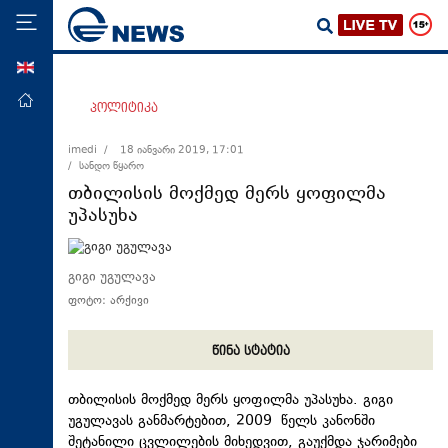
ENG
მთავარი
პოლიტიკა
პოლიტიკა
imedi /
18 იანვარი 2019, 17:01
/ სანდო წყარო
ეკონომიკა
თბილისის მოქმედ მერს ყოფილმა
მსოფლიო
უპასუხა
ჯანდაცვა
საზოგადოება
გიგი უგულავა
ფოტო: არქივი
სამართალი
თავდაცვა
წინა სტატია
რეგიონი
თბილისის მოქმედ მერს ყოფილმა უპასუხა. გიგი
კულტურა
უგულავას განმარტებით, 2009 წელს კანონში
სპორტი
შეტანილი ცვლილების მიხედვით, გაუქმდა ჯარიმები