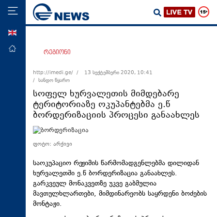
ENG
მთავარი
რეგიონი
პოლიტიკა
http://imedi.ge/ /
13 სექტემბერი 2020, 10:41
/ სანდო წყარო
ეკონომიკა
სოფელ ხურვალეთის მიმდებარე
მსოფლიო
ტერიტორიაზე ოკუპანტებმა ე.წ
ბორდერიზაციის პროცესი განაახლეს
ჯანდაცვა
საზოგადოება
ფოტო: არქივი
სამართალი
საოკუპაციო რეჟიმის წარმომადგენლებმა დილიდან
თავდაცვა
ხურვალეთში ე.წ ბორდერიზაცია განაახლეს.
რეგიონი
გარკვეულ მონაკვეთზე უკვე გაბმულია
მავთულხლართები, მიმდინარეობს საყრდენი ბოძების
კულტურა
მონტაჟი.
სპორტი