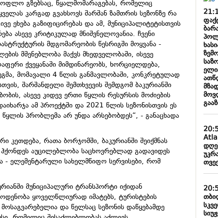
ასოფლო გზებსაც, წყალმომარაგებას, რომელიც
21:
ველას კარგად გვახსოვს შარშან ზამთრის სეზონზე რა
ფაქ
ივე ეხება გაზიფიცირებას და ამ, მუნიციპალიტეტისთვის
ბარა
ება ასევე კრიტიკულად მნიშვნელოვანია. ჩვენი
პოლ
ასტრუქტურის მდგომარეობის წესრიგში მოყვანა -
ხასი
ზემ
ების მშენებლობა მაქვს მხედველობაში, ისევე
საზ
ლაფერი ქვეყანაში მიმდინარეობს, ხორციელდება,
ელი
გეგმა, მომავალი 4 წლის განმავლობაში, კონკრეტულად
ათწ
თვის, შარშანდელი შემთხვევის შემდგომ ბაკურიანში
მზა
მოვ
ობის, ასევე კიდევ ერთი წყლის რესურსის მოძიების
გაა
დაიხარჯა ამ პროექტში და 2021 წლის სეზონისთვის ეს
 წყლის პრობლემა არ უნდა არსებობდეს“, - განაცხადა
20:
Atl
ი კეთდება, რათა ბორჯომში, ბაკურიანში შეიქმნას
დღე
რ ჰქონდეს აუცილებლობა საცხოვრებლად გადავიდეს
უკრა
ა - ელემენტარული სახელმწიფო სერვისები, რომ
თვე
კურიანში მუნიციპალური ტრანსპორტი იქიდან
20:
თბილ
აოდენობა ყოველწლიურად იმატებს, ტურისტების
სკვ
მოსაგვარებელია და წელსაც სეზონის დაწყებამდე
სიუჟ
ბუსი, რომელიც შესაძლებლობას აძლევს