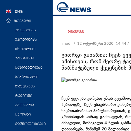
ENG
მთავარი
პოლიტიკა
რეგიონი
ეკონომიკა
imedi /
12 ოქტომბერი 2020, 14:44
/
მსოფლიო
გიორგი გახარია: ჩვენ ყ
ჯანდაცვა
იმისთვის, რომ მეორე ტ
წარმატებული ქვეყნების 
საზოგადოება
სამართალი
თავდაცვა
რეგიონი
ჩვენ ყველას კარგად უნდა გვესმო
პერიოდზე, ჩვენ ვსაუბრობთ კონკრ
კულტურა
საერთაშორისო პარტნიორებთან, გე
სპორტი
კრიზისიდან სწრაფ გამოსვლას, რ
მიხედვით, მომავალი 4 წლის განმ
ტექნოლოგიები
დაიხარჯება მინიმუმ 20 მილიარდი 