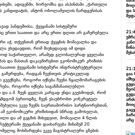
წარ
იხეში, ადიგენში, ბორჯომსა და ასპინძაში „ქართული
მოღ
და 
ს კანდიდატის, ანტონ ობოლაშვილის წარდგენისას
შეფ
ვად პანდემიისა, ქვეყანაში სისტემური
21:
ც ერთი საათით და არც ერთი დღით არ გაჩერებულა.
უმრ
არი აქ, თქვენთან ერთად ქვეყნის მომავალსა და
კან
წინა
ელა ვხედავდით, რომ მიუხედავად იმ დიდი
შესა
ოლოდ საქართველო, არამედ გლობალურად ყველანი
ბას და მასთან დაკავშირებით ეკონომიკურ კრიზისს
 საათით ქვეყანაში სისტემური ინფრასტრუქტურული
21:
 გაჩერდება, რადგან ჩვენთვის კრიტიკულად
გია 
ამხ
 გვექნება, როგორი იქნება ჩვენი წყალმომარაგების
გვყ
ირება, როგორი იქნება საგანმანათლებლო
მეო
 და ა.შ. ჩვენ ყველას კარგად უნდა გვესმოდეს, რომ
გუდ
ემდგომ პერიოდზე, ჩვენ ვსაუბრობთ კონკრეტულ
არძი
მოიყ
ხმებულია უკვე ჩვენს საერთაშორისო პარტნიორებთან,
გაც
 ამ ეკონომიკური კრიზისიდან სწრაფ გამოსვლას,
ბარა
ლი და ამ გეგმის მიხედვით, მომავალი 4 წლის
არც
უქტურაში ქვეყანაში დაიხარჯება მინიმუმ 20
ომელიც მოხმარდება უკვე მაგისტრალური გზების