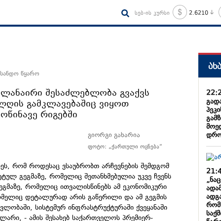
სებ-ის კურსი
2.6210
ახ
 სანდო წყარო
ველანაირი შესაძლებლობა გვაქვს
22:
გად
ალღის გამკლავებაშიც ვიყოთ
პეკი
მოწინავე რიგებში
გამზ
მოე
დრო
გიორგი გახარია
ფოტო: „ქართული ოცნება“
დეს, რომ როდესაც ვსაუბრობთ არჩევნების შემდგომ
21:
ეტულ გეგმაზე, რომელიც შეთანხმებულია უკვე ჩვენს
„ნა
გმაზე, რომელიც ითვალისწინებს ამ ეკონომიკური
ადა
ადგა
ომელიც დეტალურად არის გაწერილი და ამ გეგმის
რომ
ავლობაში, სისტემურ ინფრასტრუქტურაში ქვეყანაში
საქ
ლარი, - ამის შესახებ საქართველოს პრემიერ-