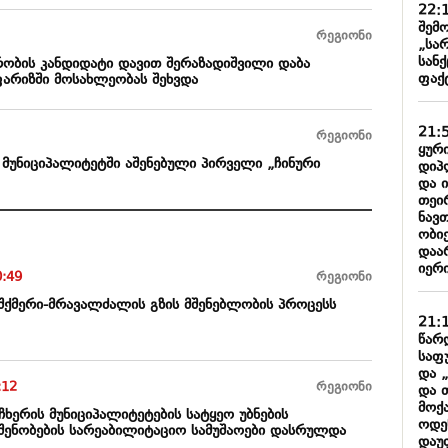
22:
შემო
რეგიონი
„სა
სან
რობის კანდიდატი დავით შერაზადიშვილი დაბა
ფაქ
არიზში მოსახლეობას შეხვდა
21:
რეგიონი
ყური
მუნიციპალიტეტში აშენებული პირველი „ჩინური
დიპ
და 
თეი
ნავ
ობიე
დაარ
იერი
0:49
რეგიონი
 შქმერი-მრავალძალის გზის მშენებლობის პროცესს
21:
წარ
საფ
და 
:12
რეგიონი
და 
მოქ
ჩხერის მუნიციპალიტეტების სატყეო უბნების
ოდე
შენობების სარეაბილიტაციო სამუშაოები დასრულდა
დაუ