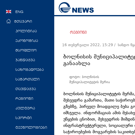
ENG
მთავარი
პოლიტიკა
რეგიონი
ეკონომიკა
16 თებერვალი 2022, 15:29
/ სანდო წ
მსოფლიო
ბოლნისის მუნიციპალიტეტ
ჯანდაცვა
განაახლა
საზოგადოება
ფოტო: ბოლნისის
სამართალი
მუნიციპალიტეტის მერია
თავდაცვა
ბოლნისის მუნიციპალიტეტის მერმა
რეგიონი
შეხვედრა გამართა, მათი საჭიროებ
გზებზე, პირველ მოადგილე ბუბა 
კულტურა
იმსჯელა. ინფორმაციას ამის შესახ
უწყების ცნობით, შეხვედრის მიმდი
სპორტი
ინფრასტრუქტურული, სოციალური 
ტექნოლოგიები
საჭიროებების მოგვარების საკითხე