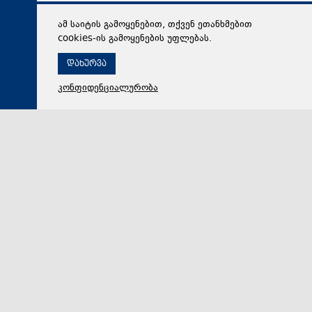
ამ საიტის გამოყენებით, თქვენ ეთანხმებით
cookies-ის გამოყენების უფლებას.
დახურვა
კონფიდენციალურობა
07 აგვისტო 2026,
20:47
სამართალი
გიგა ავალიანის საქმეზე ბრალდებულები პატიმრობაში
რჩებიან - პროცესის პოლიტიზების მცდელობა. რას
ამბობს გარდაცვლილი მასწავლებლის დედა.
„ქრონიკის“ სიუჟეტი
საქმეს თან სდევს სოციალურ ქსელში კონკრეტული
ჯგუფების აქტივობა, მათ შორის არის ნანუკა
ჟორჟოლიანი. გარდაცვლილი მასწავლებლის დედა…