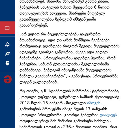
მოსამარლემ, მადონა მაისურაძემ გამოაცხადა.
ტექნოლოგიები
ჭანტურიას სასჯელის სახით შეეფარდა 6 წლით
თავისუფლების აღკვეთა. მხარეები მიღებულ
ტაბლოიდი
გადაწყვეტილებას ზემდგომ ინსტანციაში
გაასაჩივრებენ.
არქივი
„არ ვიცით რა მტკიცებულებებს დაეყრდნო
მოსამართლე. იყო და არის მოწმეთა ჩვენებები,
თემა
რომლითაც დგინდება როგორ შევიდა მკვლელობის
ადგილზე გიორგი ჭანტურია. ასევე იყო ვიდეო
ინტერვიუ
ჩანაწერები. პროკურატურას დღემდე ჰგონია, რომ
ჭანტურია სამსონ ქუთათელაძის მკვლელობაში
ინქვიზიცია
დამნაშავეა. ზემდგომ ინსტანციაში მკვლელობის
ნაწილს გავასაჩივრებთ“, - განაცხადა პროკურორმა
ლევან ჯალაღანიამ.
რუსთავში, ე.წ. სტამბოლის ბაზრობის ტერიტორიაზე
ყოფილი დეპუტატი, გენერალი სამსონ ქუთათელაძე
2018 წლის 15 იანვარს მოკლული
იპოვეს.
გამოძიების პროცესში იმავე წლის 17 იანვარს
ყოფილი პროკურორი, გიორგი ჭანტურია
დააკავეს
.
ოფიციალურად მის მიმართ გამოძიება სისხლის
სამართლის კოდექსის 236-ე მუხლით დაიწყო, რაც