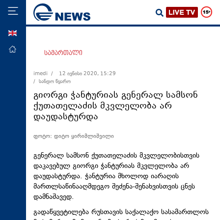
ENG
მთავარი
სამართალი
პოლიტიკა
imedi /
12 ივნისი 2020, 15:29
/ სანდო წყარო
ეკონომიკა
გიორგი ჭანტურიას გენერალ სამსონ
მსოფლიო
ქუთათელაძის მკვლელობა არ
დაუდასტურდა
ჯანდაცვა
საზოგადოება
ფოტო: დიტო ყირიმლიშვილი
სამართალი
გენერალ სამსონ ქუთათელაძის მკვლელობისთვის
თავდაცვა
დაკავებულ გიორგი ჭანტურიას მკვლელობა არ
დაუდასტურდა. ჭანტურია მხოლოდ იარაღის
რეგიონი
მართლსაწინააღმდეგო შეძენა-შენახვისთვის ცნეს
დამნაშავედ.
კულტურა
გადაწყვეტილება რუსთავის საქალაქო სასამართლოს
სპორტი