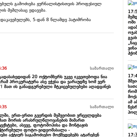
ებულს გამოძიება ჟურნალისტისთვის პროფესიულ
ის შეშლასაც ედავება.
17:
შემ
 დაკავებულებს, 5-დან 8 წლამდე პატიმრობა
ომი
ადა
ოჯახ
გვახ
„ნა
ვინ
ჰქო
4:36
სამართალი
17:
ი გადასახედიდან 20 ოქტომბერს უკვე იკვეთებოდა ნია
მშვ
გრამ პროკურატურა ასე ეჭვსა და ვარაუდზე ხომ ვერ
სათ
! მათ ის განადგურებული მტკიცებულებები აღადგინეს
რომ
მოქ
ამ 
წეს
8:35
სამართალი
პოლ
ელში, ერთ-ერთი გვერდის მეშვეობით ვრცელდება
, მათ შორის არასრულწლოვანების მიმართ
ექსტები, ასევე, ფოტოშოპისა და მონტაჟის
ქტირებული ფოტო-ვიდეომასალა -
17:
ბი აქტიურ საგამოძიებო მოქმედებებს ატარებენ