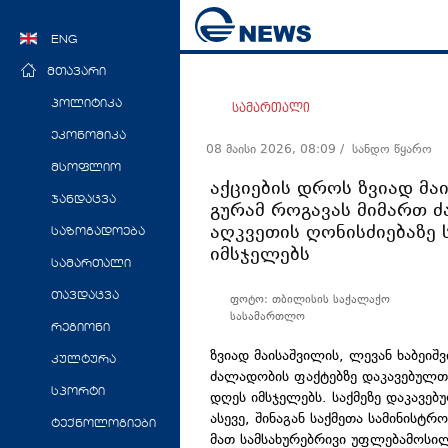
ENG
მთავარი
პოლიტიკა
სამართალი
ეკონომიკა
08 მაისი 2026, 08:09
/ სანდო წყარო
მსოფლიო
აქციების დროს ზვიად მა
ჯანდაცვა
გურამ როგავას მიმართ 
აღკვეთის ღონისძიებაზე
საზოგადოება
იმსჯელებს
სამართალი
თავდაცვა
ფოტო: თბილისის საქალაქო
სასამართლო
რეგიონი
ზვიად მაისაშვილის, ლევან ხაბეიშ
კულტურა
ძალადობის ფაქტებზე დაკავებულთ
სპორტი
დღეს იმსჯელებს. საქმეზე დაკავე
ასევე, შინაგან საქმეთა სამინისტ
ტექნოლოგიები
მათ სამსახურებრივი უფლებამოსი