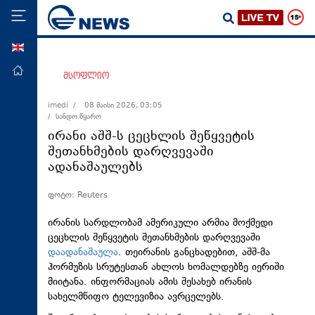
ENG
მთავარი
მსოფლიო
პოლიტიკა
imedi /
08 მაისი 2026, 03:05
/ სანდო წყარო
ეკონომიკა
ირანი აშშ-ს ცეცხლის შეწყვეტის
მსოფლიო
შეთანხმების დარღვევაში
ადანაშაულებს
ჯანდაცვა
საზოგადოება
ფოტო: Reuters
სამართალი
ირანის სარდლობამ ამერიკული არმია მოქმედი
თავდაცვა
ცეცხლის შეწყვეტის შეთანხმების დარღვევაში
დაადანაშაულა
. თეირანის განცხადებით, აშშ-მა
რეგიონი
ჰორმუზის სრუტესთან ახლოს ხომალდებზე იერიში
მიიტანა. ინფორმაციას ამის შესახებ ირანის
კულტურა
სახელმწიფო ტელევიზია ავრცელებს.
სპორტი