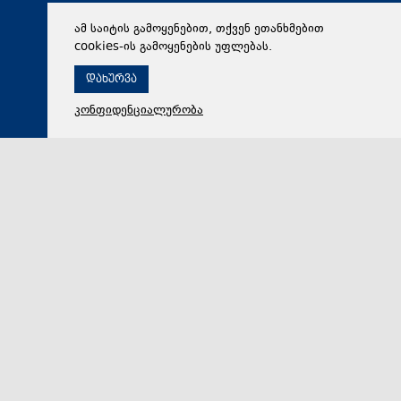
ამ საიტის გამოყენებით, თქვენ ეთანხმებით
cookies-ის გამოყენების უფლებას.
დახურვა
კონფიდენციალურობა
08 აგვისტო 2026,
12:34
პოლიტიკა
შალვა პაპუაშვილი ომის წლისთავის აღნიშვნის
თარიღებზე: ეს არის სპეციალურად გარედან
შემოგდებული საკითხები იმისთვის, რომ საზოგადოება
ვერ შეთანხმდეს მთავარ საკითხებზე
საქართველოს პარლამენტის თავმჯდომარე შალვა
პაპუაშვილი 2008 წლის აგვისტოს ომის წლისთავის
აღნიშვნის თარიღებთან დაკავშირებით აზრთა სხვად…