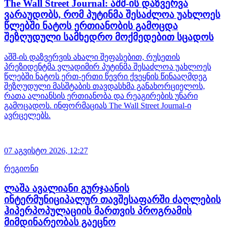
The Wall Street Journal: აშშ-ის დაზვერვა
ვარაუდობს, რომ პუტინმა შესაძლოა უახლოეს
წლებში ნატოს ერთიანობის გამოცდა
შეზღუდული სამხედრო მოქმედებით სცადოს
აშშ-ის დაზვერვის ახალი შეფასებით, რუსეთის
პრეზიდენტმა ვლადიმირ პუტინმა შესაძლოა უახლოეს
წლებში ნატოს ერთ-ერთი წევრი ქვეყნის წინააღმდეგ
შეზღუდული მასშტაბის თავდასხმა განახორციელოს,
რათა ალიანსის ერთიანობა და რეაგირების უნარი
გამოცადოს. ინფორმაციას The Wall Street Journal-ი
ავრცელებს.
07 აგვისტო 2026,
12:27
რეგიონი
ლაშა ავალიანი გურჯაანის
ინტერმუნიციპალურ თავშესაფარში ძაღლების
ჰიპერპოპულაციის მართვის პროგრამის
მიმდინარეობას გაეცნო