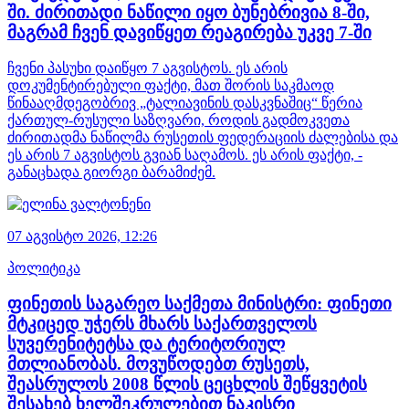
ში. ძირითადი ნაწილი იყო ბუნებრივია 8-ში,
მაგრამ ჩვენ დავიწყეთ რეაგირება უკვე 7-ში
ჩვენი პასუხი დაიწყო 7 აგვისტოს. ეს არის
დოკუმენტირებული ფაქტი, მათ შორის საკმაოდ
წინააღმდეგობრივ „ტალიავინის დასკვნაშიც“ წერია
ქართულ-რუსული საზღვარი, როდის გადმოკვეთა
ძირითადმა ნაწილმა რუსეთის ფედერაციის ძალებისა და
ეს არის 7 აგვისტოს გვიან საღამოს. ეს არის ფაქტი, -
განაცხადა გიორგი ბარამიძემ.
07 აგვისტო 2026,
12:26
პოლიტიკა
ფინეთის საგარეო საქმეთა მინისტრი: ფინეთი
მტკიცედ უჭერს მხარს საქართველოს
სუვერენიტეტსა და ტერიტორიულ
მთლიანობას. მოვუწოდებთ რუსეთს,
შეასრულოს 2008 წლის ცეცხლის შეწყვეტის
შესახებ ხელშეკრულებით ნაკისრი