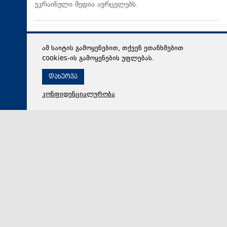
უკრაინული მედია ავრცელებს.
ამ საიტის გამოყენებით, თქვენ ეთანხმებით
cookies-ის გამოყენების უფლებას.
დახურვა
კონფიდენციალურობა
06 აგვისტო 2026,
12:42
პოლიტიკა
თამარ ზოდელავამ გაერო-ს გლობალური
გეოსივრცითი ინფორმაციის მართვის ექსპერტთა
კომიტეტის (UN-GGIM) მე-16 სესიის ფარგლებში,
მაღალი დონის ორმხრივი შეხვედრები გამართა
საქართველოს იუსტიციის მინისტრის მოადგილე
თამარ ზოდელავამ გაერო-ს გლობალური