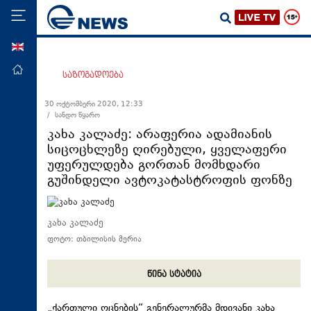
ENG
მთავარი
საზოგადოება
პოლიტიკა
30 ოქტომბერი 2020, 12:33
/ სანდო წყარო
ეკონომიკა
კახა კალაძე: არაფერია ადამიანის
მსოფლიო
სიცოცხლეზე ღირებული, ყველაფერი
უფერულდება გორთან მომხდარი
ჯანდაცვა
გუშინდელი ავტოკატასტროფის ფონზე
საზოგადოება
სამართალი
კახა კალაძე
თავდაცვა
ფოტო: თბილისის მერია
რეგიონი
წინა სტატია
კულტურა
სპორტი
„ქართული ოცნების“ გენერალურმა მდივანი კახა