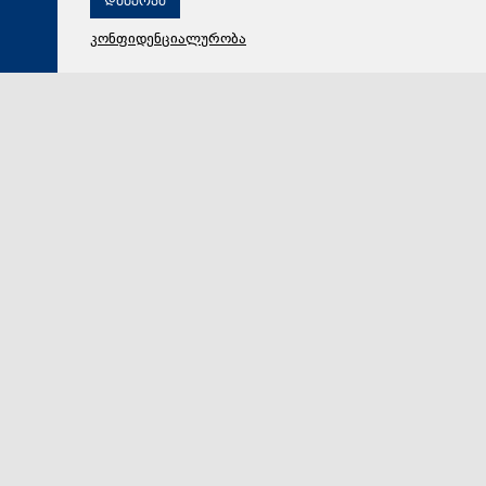
დახურვა
კონფიდენციალურობა
06 აგვისტო 2026,
10:49
ტექნოლოგიები
ამერიკული სტარტაპი აცხადებს, რომ შექმნა მაისური,
რომლის გარეცხვაც მთელი თვის განმავლობაში არ
არის საჭირო
ახალი გამოგონებისადმი სკეპტიკურად განწყობილი
ადამიანები მაისურის ერთ-ერთ ნაკლზე მიუთითებენ:
პერანგი თვითწმენდადი არ არის, რაც იმას ნიშნავს,…