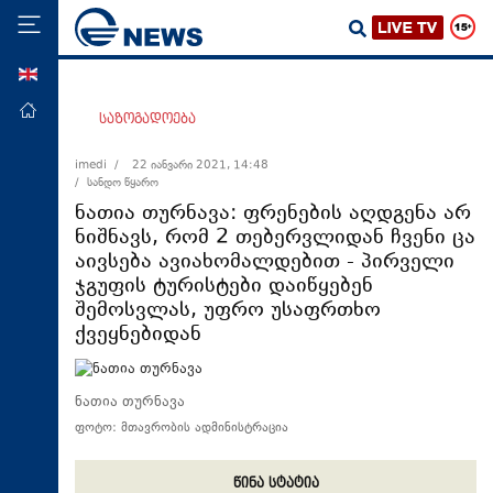
ENG
მთავარი
საზოგადოება
პოლიტიკა
imedi /
22 იანვარი 2021, 14:48
/ სანდო წყარო
ეკონომიკა
ნათია თურნავა: ფრენების აღდგენა არ
მსოფლიო
ნიშნავს, რომ 2 თებერვლიდან ჩვენი ცა
აივსება ავიახომალდებით - პირველი
ჯანდაცვა
ჯგუფის ტურისტები დაიწყებენ
საზოგადოება
შემოსვლას, უფრო უსაფრთხო
ქვეყნებიდან
სამართალი
თავდაცვა
ნათია თურნავა
რეგიონი
ფოტო: მთავრობის ადმინისტრაცია
კულტურა
სპორტი
წინა სტატია