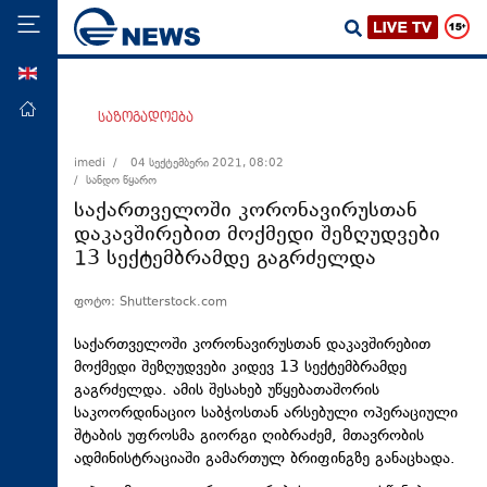
ENG
მთავარი
საზოგადოება
პოლიტიკა
imedi /
04 სექტემბერი 2021, 08:02
/ სანდო წყარო
ეკონომიკა
საქართველოში კორონავირუსთან
მსოფლიო
დაკავშირებით მოქმედი შეზღუდვები
13 სექტემბრამდე გაგრძელდა
ჯანდაცვა
საზოგადოება
ფოტო: Shutterstock.com
სამართალი
საქართველოში კორონავირუსთან დაკავშირებით
თავდაცვა
მოქმედი შეზღუდვები კიდევ 13 სექტემბრამდე
გაგრძელდა. ამის შესახებ უწყებათაშორის
რეგიონი
საკოორდინაციო საბჭოსთან არსებული ოპერაციული
შტაბის უფროსმა გიორგი ღიბრაძემ, მთავრობის
კულტურა
ადმინისტრაციაში გამართულ ბრიფინგზე განაცხადა.
სპორტი