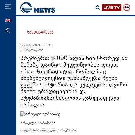
ENG
მთავარი
საზოგადოება
პოლიტიკა
08 მაისი 2026, 11:19
/ სანდო წყარო
ეკონომიკა
პრემიერი: 8 000 წლის წინ სწორედ ამ
მსოფლიო
მიწაზე დაიწყო მეღვინეობის დიდი,
უწყვეტი ტრადიცია, რომელმაც
ჯანდაცვა
მნიშვნელოვნად განსაზღვრა ჩვენი
საზოგადოება
ქვეყნის ისტორია და კულტურა, ღვინო
ჩვენი ტრადიციებისა და
სამართალი
სტუმარმასპინძლობის განუყოფელი
თავდაცვა
ნაწილია
რეგიონი
კულტურა
ირაკლი კობახიძე
ფოტო: საქართველოს მთავრობა
სპორტი