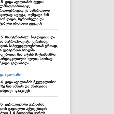
26
გიგა ავალიანის დედა:
ელმწიფოებრივად,
ართლებრივად ეს სამართალი
დვილად აღდგა, თუმცაღა წინ
იან დიდი, სერიოზული და
შტაბური ბრძოლა გველის
25
საპატრიარქო: ზუგდიდისა და
შის მიტროპოლიტი გერასიმე,
რქიის სამღვდელოებასთან ერთად,
ა ლატარიას სახლში
ოფებოდა, მის ოჯახს მიუსამძიმრა
გარდაცვლილის სულის საოხად
აშვიდი გადაიხადა
54
გიგა ავალიანის მკვლელობის
ეზე ნია იმნაძე და ანასტასია
უაშვილი დააკავეს
05
ევროკავშირი უკრაინას
ეთის გაყინული აქტივებიდან
ებულ 1.4 მილიარდ ევროს