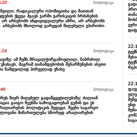
6:20
პოლიტიკა
გადა
პროც
ვილი: რადიკალური ოპოზიციისა და მათთან
თან
ფების ქცევა ჰგავს ჯარში ჯარისკაცის ბრძანების
მოხ
ც არ არსებობს ინდივიდუალური აზრი, არ არსებობს
ევრო
.. არსებობს მხოლოდ გარედან მიღებული უპირობო
დაფ
22:
1:24
პოლიტიკა
ტექ
შეს
ჩავაზე: ამ ჩემს მრავალჭირგამოვლილ, ნაბრძოლ
ტექ
 უნახავს, მაგრამ თანამდებობის შენარჩუნების ასეთი
რეპ
ა ნამდვილად პირველად ვნახე
22:
ფაუე
:49
პოლიტიკა
ელე
ურუს მიერ მიღებულ გადაწყვეტილებაზე: ძალიან
შეწ
ცია გაიგო ჩვენმა საზოგადოებამ გუშინ და ეს
ენდ
რაღიარების პოლიტიკის შედეგი. ჩვენი საგარეო
მუშ
ელოვანი მიმართულება სწორედ არაღიარების
კომპ
საგა