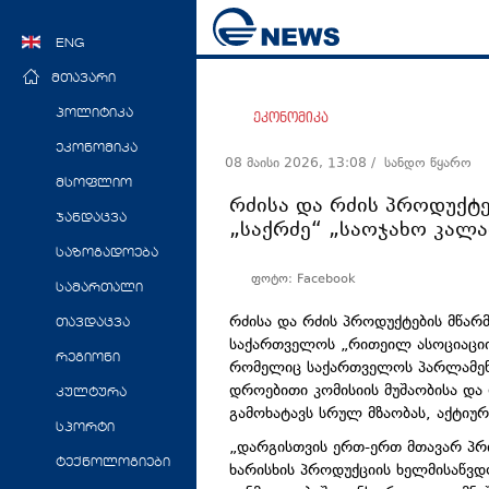
ENG
მთავარი
პოლიტიკა
ეკონომიკა
ეკონომიკა
08 მაისი 2026, 13:08
/ სანდო წყარო
მსოფლიო
რძისა და რძის პროდუქტ
ჯანდაცვა
„საქრძე“ „საოჯახო კალა
საზოგადოება
ფოტო: Facebook
სამართალი
რძისა და რძის პროდუქტების მწარმ
თავდაცვა
საქართველოს „რითეილ ასოციაციის
რეგიონი
რომელიც საქართველოს პარლამენტ
დროებითი კომისიის მუშაობისა და
კულტურა
გამოხატავს სრულ მზაობას, აქტიუ
სპორტი
„დარგისთვის ერთ-ერთ მთავარ პრ
ტექნოლოგიები
ხარისხის პროდუქციის ხელმისაწვ