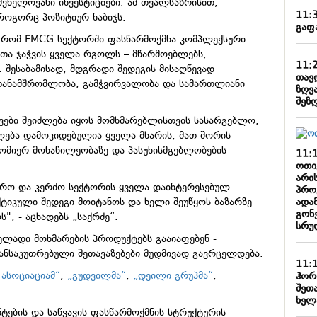
ვნელოვანი ინვესტიციები. ამ თვალსაზრისით,
11:
 როგორც პოზიტიურ ნაბიჯს.
გაფ
ას, რომ FMCG სექტორში ფასწარმოქმნა კომპლექსური
თა ჯაჭვის ყველა რგოლს – მწარმოებლებს,
11:
შესაბამისად, მდგრადი შედეგის მისაღწევად
თავდ
ანამშრომლობა, გამჭვირვალობა და სამართლიანი
ზღვ
შეზ
ტივები შეიძლება იყოს მომხმარებლისთვის სასარგებლო,
ლება დამოკიდებულია ყველა მხარის, მათ შორის
ომიერ მონაწილეობაზე და პასუხისმგებლობების
11:
ოთი
არი
რო და კერძო სექტორის ყველა დაინტერესებულ
პრო
ადა
ქტიკული შედეგი მოიტანოს და ხელი შეუწყოს ბაზარზე
გონ
, - აცხადებს „საქრძე“.
სრუ
ელადი მოხმარების პროდუქტებს გააიაფებენ -
ნსაკუთრებული შეთავაზებები მუდმივად გავრცელდება.
11:
ასოციაციამ“
,
„გუდვილმა“
,
„დეილი გრუპმა“
,
ჰორ
შეთ
ხელ
ტების და საწვავის ფასწარმოქმნის სტრუქტურის