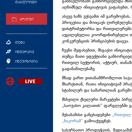
განმავლობაში განხორციელდა მნიშ
ტაბლოიდი
აღნიშნულ ინიციატივას ვაფასებთ,
ასევე ხაზს ვუსვამთ იმ გარემოებ
არქივი
პროცესია და მოიცავს ღირებულება
დისტრიბუტორსა და რითეილერებს. 
აუცილებელია კოორდინირებული თ
კონკურენციის პრინციპების დაცვა.
თემა
ჩვენი შეფასებით, მსგავსი ინიცია
ინტერვიუ
თუმცა მათი ეფექტიანი განხორციე
რითეილ სექტორის, აქტიურ, თანაზ
ინქვიზიცია
გადანაწილებაზე.
მზად ვართ ვითანამშრომლოთ საჯა
მხარესთან, რათა ინიციატივამ პრა
სტაბილურ და სამართლიან გარემოს"
მსხვილი ქსელური მარკეტები პირვ
„საოჯახო კალათის“ ფარგლებში გა
შესაბამისი განცხადებები
„რითეილ 
„ნიკორამ“
გამოაქვეყნეს.
სასურსათო პროდუქციის, მედიკამენ