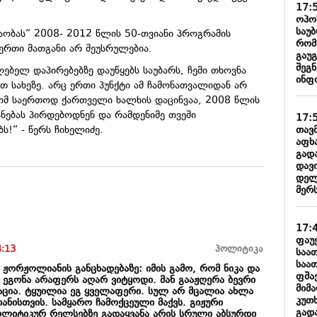
17:
ოპო
საუბ
აობას“ 2008- 2012 წლის 50-თვიანი პროგრამის
რომ
ერთი მათგანი არ შეუსრულებია.
გაუ
შეგ
ებელ დაპირებებზე დაუწყებს საუბარს, ჩემი თხოვნა
ინფ
თ სახეზე. არც ერთი პუნქტი ამ ჩამონათვალიდან არ
ხომ საერთოდ ქართველი ხალხის დაცინვაა, 2008 წლის
ანებას პირდებოდნენ და რამდენიმე თვეში
17:
თავ
ს!“ - წერს ჩიხელიძე.
აფხ
გად
დავ
დელ
მერს
17:
ფაუ
4:13
პოლიტიკა
საა
საათ
კა ჟორჟოლიანის განცხადებაზე: იმის გამო, რომ ნიკა და
ფშა
 ეგონა არაფერს აღარ ვიტყოდი. მან გააჟღერა ბევრი
მიმ
ცია. ტყუილია ეგ ყველაფერი. სულ არ მცალია ახლა
კუთ
ანისთვის. სამყარო ჩამოქცეული მაქვს. გიჟური
გად
ოლიტიკურ რელსებზე გადაყვანა არის სრული აბსურდი