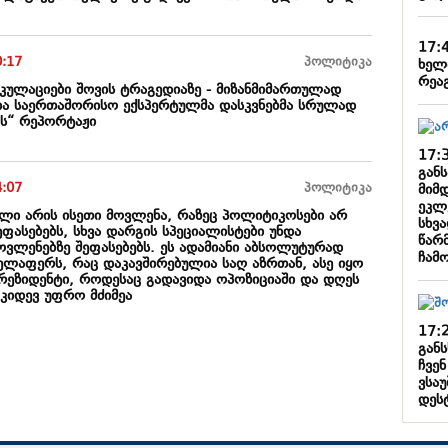
17:
0:17
პოლიტიკა
ხელ
რეა
კულაციები შოვის ტრაგედიაზე - მიზანმიმართულად
ია საერთაშორისო ექსპერტულმა დასკვნებმა სრულად
ის“ რეპორტაჟი
17:
გან
4:07
პოლიტიკა
მიმ
ეკლ
ილი არის ისეთი მოვლენა, რაზეც პოლიტიკოსები არ
სხვ
ეფასებებს, სხვა დარგის სპეციალისტები უნდა
წარ
ოვლენებზე შეფასებებს. ეს ადამიანი აბსოლუტურად
ჩამ
ელაფერს, რაც დაკავშირებულია საღ აზრთან, ასე იყო
პრეზიდენტი, როდესაც გადავიდა ოპოზიციაში და დღეს
 კიდევ უფრო მძიმეა
17:
განს
ჩვენ
ვსა
დეს