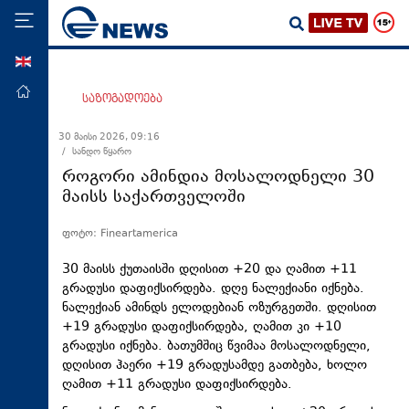
ENG
მთავარი
საზოგადოება
პოლიტიკა
30 მაისი 2026, 09:16
/ სანდო წყარო
ეკონომიკა
როგორი ამინდია მოსალოდნელი 30
მსოფლიო
მაისს საქართველოში
ჯანდაცვა
ფოტო: Fineartamerica
საზოგადოება
30 მაისს ქუთაისში დღისით +20 და ღამით +11
სამართალი
გრადუსი დაფიქსირდება. დღე ნალექიანი იქნება.
ნალექიან ამინდს ელოდებიან ოზურგეთში. დღისით
თავდაცვა
+19 გრადუსი დაფიქსირდება, ღამით კი +10
რეგიონი
გრადუსი იქნება. ბათუმშიც წვიმაა მოსალოდნელი,
დღისით ჰაერი +19 გრადუსამდე გათბება, ხოლო
კულტურა
ღამით +11 გრადუსი დაფიქსირდება.
სპორტი