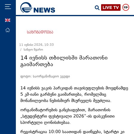
ENG
მთავარი
საზოგადოება
პოლიტიკა
11 ივნისი 2026, 10:33
/ სანდო წყარო
ეკონომიკა
14 ივნისს თბილისში მარათონი
მსოფლიო
გაიმართება
ჯანდაცვა
ფოტო: საორგანიზაციო ჯგუფი
საზოგადოება
14 ივნისს ვაკის პარკიდან თავისუფლების მოედნამდე
სამართალი
5 კმ-იანი გარბენი გაიმართება, რომელშიც
მონაწილეობა ნებისმიერ მსურველს შეუძლია.
თავდაცვა
ორგანიზატორების განცხადებით, მარათონის
რეგიონი
„სტუდენტური ფესტივალი 2026“-ის დასკვნითი
კულტურა
სპორტული ღონისძიებაა.
სპორტი
რეგისტრაცია 10:00 საათიდან დაიწყება, სტარტი კი