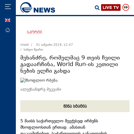
ENG
მთავარი
სპორტი
პოლიტიკა
imedi /
31 იანვარი 2019, 12:47
/ სანდო წყარო
ეკონომიკა
მეხანძრე, რომელმაც 9 თვის ჩვილი
მსოფლიო
გადაარჩინა, World Run-ის კეთილი
ნების ელჩი გახდა
ჯანდაცვა
საზოგადოება
ალექსანდრე შუკვანი
სამართალი
თავდაცვა
წინა სტატია
რეგიონი
კულტურა
5 მაისს საქართველო მეექვსედ ირბენს
მსოფლიოსთან ერთად. ამასთან
სპორტი
დაკავშირებით საქართველოს განათლების,