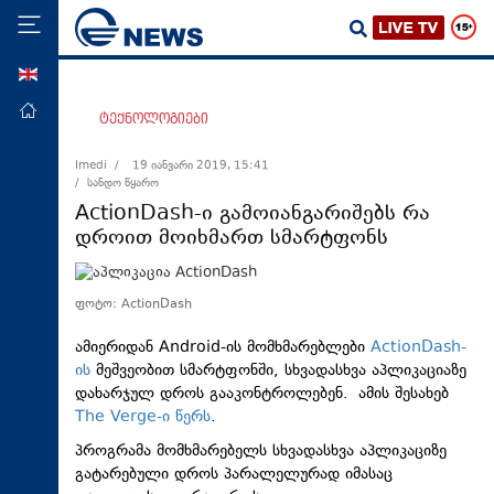
ENG
მთავარი
ტექნოლოგიები
პოლიტიკა
Imedi /
19 იანვარი 2019, 15:41
/ სანდო წყარო
ეკონომიკა
ActionDash-ი გამოიანგარიშებს რა
მსოფლიო
დროით მოიხმართ სმარტფონს
ჯანდაცვა
საზოგადოება
ფოტო: ActionDash
სამართალი
ამიერიდან Android-ის მომხმარებლები
ActionDash-
ის
მეშვეობით სმარტფონში, სხვადასხვა აპლიკაციაზე
თავდაცვა
დახარჯულ დროს გააკონტროლებენ. ამის შესახებ
რეგიონი
The Verge-ი წერს
.
კულტურა
პროგრამა მომხმარებელს სხვადასხვა აპლიკაციზე
გატარებული დროს პარალელურად იმასაც
სპორტი