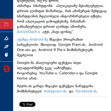
დაუთვლის, თუ რა დროს
ტექნოლოგიები
ახმარდა სმარტფონს. აპლიკაციაზე შესაძლებელია
დროის ლიმიტის მომართვა, რის ამოწურვის შემდეგაც
ტაბლოიდი
სმარტფონის მფლობელი ინფორმირებული იქნება,
რომ აპლიკაციის გამოყენებაზე წინასწარ
არქივი
განსაზღვრული დროის ლიმიტი ამოიწურა.
ActionDash-ს
აქვს „შავი ფონიც“.
აქამდე Android-ზე
მსგავსი პროგრამით
თემა
სარგებლობა მხოლოდ Google Pixel-ის, Android
ინტერვიუ
One-ისა და Android 9 Pie-ს მომხმარებლებს
შეეძლოთ.
ინქვიზიცია
Google-მა ანალოგიური ფუნქცია ისეთ
პლატფორმებზე უკვე აამოქმედა,
როგორებიც YouTube-ი, Calendar-ი და Google
Home არის.
Apple-ის გარდა მსგავსი ფუნუქცია წარუდგინა
მომხმარებელს
Instagram-მა
და
Facebook-მა
.