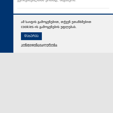
ქვრივიშვილთან ერთად, იმგზავრა.
ამ საიტის გამოყენებით, თქვენ ეთანხმებით
cookies-ის გამოყენების უფლებას.
დახურვა
კონფიდენციალურობა
06 აგვისტო 2026,
17:38
პოლიტიკა
ირაკლი კობახიძემ მარიამ ქვრივიშვილთან და ზურაბ
პატარაძესთან ერთად, ბათუმის სახელმწიფო საზღვაო
აკადემიაში განახლებული სასწავლო და საწვრთნელი
ინფრასტრუქტურა დაათვალიერა
განხორციელებულ ცვლილებებზე ინფორმაცია
მთავრობის მეთაურს და მინისტრს აკადემიის