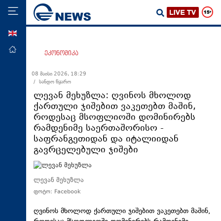
ENG
მთავარი
ეკონომიკა
პოლიტიკა
08 მაისი 2026, 18:29
/ სანდო წყარო
ეკონომიკა
ლევან მეხუზლა: ღვინოს მხოლოდ
მსოფლიო
ქართული ჯიშებით ვაკეთებთ მაშინ,
როდესაც მსოფლიოში დომინირებს
ჯანდაცვა
რამდენიმე საერთაშორისო -
საზოგადოება
საფრანგეთიდან და იტალიიდან
გავრცელებული ჯიშები
სამართალი
თავდაცვა
ლევან მეხუზლა
რეგიონი
ფოტო: Facebook
კულტურა
ღვინოს მხოლოდ ქართული ჯიშებით ვაკეთებთ მაშინ,
სპორტი