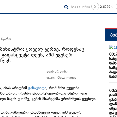
სებ-ის კურსი
2.6229
ახ
 წყარო
 მინისტრი: ყოველ ჯერზე, როდესაც
გადაწყვეტა დევს, აშშ უგუნურ
00:
სახ
ჩევს
სამ
ნამ
აბას არაღჩი
ძალ
მას
ფოტო: GettyImages
ა, აბას არაღჩიმ
განაცხადა
, რომ მისი ქვეყანა
00:
მან დაგმო ირანზე განხორციელებული ამერიკული
ცაი
ული ზავის ფონზე, გუშინ მხარეებმა ერთმანეთს ცეცხლი
ეპა
ლან
იმყ
 დიპლომატიური გადაწყვეტა დევს, აშშ უგუნურ
და 