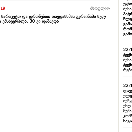
უცხ
:19
მსოფლიო
შესა
პატრ
რ სარაკეტო და დრონებით თავდასხმას უკრაინაში სულ
წლე
ი ემსხვერპლა, 30 კი დაშავდა
გაშა
რომ
გამ
22:
ტექ
შეს
ტექ
რეპ
22:
ფაუე
ელე
შეწ
ენდ
მუშ
კომპ
საგა