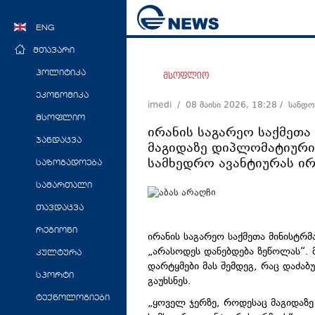
ENG
მთავარი
პოლიტიკა
მსოფლიო
ეკონომიკა
imedi /
08 მაისი 2026, 18:28
/ სანდო
მსოფლიო
ირანის საგარეო საქმეთა
ჯანდაცვა
მაგიდაზე დიპლომატიური 
სამხედრო ავანტიურას ირ
საზოგადოება
სამართალი
თავდაცვა
რეგიონი
ირანის საგარეო საქმეთა მინისტრმ
„არასოდეს დანებდება ზეწოლას“. 
კულტურა
დარტყმები მას შემდეგ, რაც დაძაბ
სპორტი
გაუხსნეს.
ტექნოლოგიები
„ყოველ ჯერზე, როდესაც მაგიდაზე