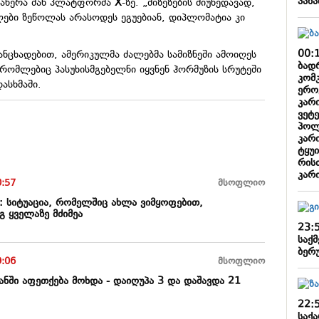
პან
 დაწერა მან პლატფორმა
X
-ზე. „მიზეზების მიუხედავად,
ები ზეწოლას არასოდეს ეგუებიან, დიპლომატია კი
00:
ნცხადებით, ამერიკულმა ძალებმა სამიზნეში ამოიღეს
ბადრ
რომლებიც პასუხისმგებელნი იყვნენ ჰორმუზის სრუტეში
კომკ
ასხმაში.
ერო
კარ
ვეტე
პოლ
კარ
ტყუ
რის
კარ
0:57
მსოფლიო
: სიტუაცია, რომელშიც ახლა ვიმყოფებით,
გ ყველაზე მძიმეა
23:
საქმ
ბერ
9:06
მსოფლიო
ნში აფეთქება მოხდა - დაიღუპა 3 და დაშავდა 21
22:
საქ