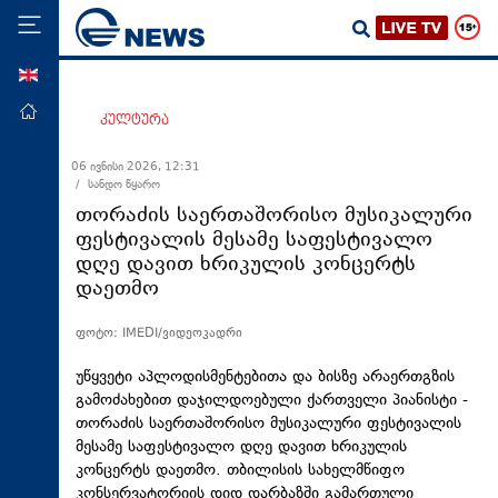
ENG
მთავარი
კულტურა
პოლიტიკა
06 ივნისი 2026, 12:31
/ სანდო წყარო
ეკონომიკა
თორაძის საერთაშორისო მუსიკალური
მსოფლიო
ფესტივალის მესამე საფესტივალო
დღე დავით ხრიკულის კონცერტს
ჯანდაცვა
დაეთმო
საზოგადოება
ფოტო: IMEDI/ვიდეოკადრი
სამართალი
თავდაცვა
უწყვეტი აპლოდისმენტებითა და ბისზე არაერთგზის
გამოძახებით დაჯილდოებული ქართველი პიანისტი -
რეგიონი
თორაძის საერთაშორისო მუსიკალური ფესტივალის
მესამე საფესტივალო დღე დავით ხრიკულის
კულტურა
კონცერტს დაეთმო. თბილისის სახელმწიფო
სპორტი
კონსერვატორიის დიდ დარბაზში გამართული