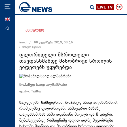
ENG
მთავარი
მსოფლიო
პოლიტიკა
imedi /
08 დეკემბერი 2019, 08:16
/ სანდო წყარო
ეკონომიკა
ფლორიდელი მსროლელი
მსოფლიო
თავდასხმამდე მასობრივი სროლის
ვიდეოებს უყურებდა
ჯანდაცვა
საზოგადოება
მოჰამედ საიდ ალშამრანი
სამართალი
ფოტო: Twitter
თავდაცვა
საუდელმა სამხედრომ, მოჰამედ საიდ ალშამრანიმ,
რეგიონი
რომელმაც ფლორიდაში სამხედრო ბაზაზე
კულტურა
თავდასხმისას სამი ადამიანი მოკლა და 8 დაჭრა,
შემთხვევამდე რამდენიმე დღით ადრე მეგობრები
სპორტი
სახლში მიიწვია და მასობრივი სროლის ვიდეოები