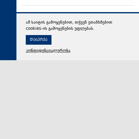
ამ საიტის გამოყენებით, თქვენ ეთანხმებით
cookies-ის გამოყენების უფლებას.
დახურვა
კონფიდენციალურობა
06 აგვისტო 2026,
17:38
პოლიტიკა
ირაკლი კობახიძემ მარიამ ქვრივიშვილთან და ზურაბ
პატარაძესთან ერთად, ბათუმის სახელმწიფო საზღვაო
აკადემიაში განახლებული სასწავლო და საწვრთნელი
ინფრასტრუქტურა დაათვალიერა
განხორციელებულ ცვლილებებზე ინფორმაცია
მთავრობის მეთაურს და მინისტრს აკადემიის
რექტორმა მურთაზ დევაძემ მიაწოდა. აკადემიაში გა…