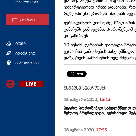
და არც ახლა ვამბობ, მაგრამ ის ძ
ტაბლოიდი
კონკრეტულად ერთი ადამიანი, რო
რუსეთში ცხოვრობდა, ძალიან ნეგა
არქივი
ჟურნალისტის კითხვაზე, მზად არის
განაჩენს გამოუტანს, პოროშენკომ 
კი გაწირავს.
10 ივნისს უკრაინის ყოფილი პრეზ
თემა
უკრაინის გამოძიების სახელმწიფო 
ინტერვიუ
დაზვერვის სამსახურის ხელმძღვანე
ინქვიზიცია
მსგავსი სიახლეები
15 იანვარი
2022
,
13:13
პეტრო პოროშენკო სახელმწიფო ღა
მეხუთე პრეზიდენტი, ვებრძოდი პუტ
18 ივნისი
2020
,
17:55