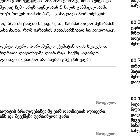
თავ
ალიან გამოუცდელია. ამასთან ერთად, მისი გუნდი და
ბაზ
მელიც ჩემი პრეზიდენტობის 5 წლის განმავლობაში
ტიურ როლს თამაშობს“, - განაცხადა პოროშენკომ.
00:
 თუ არა ის ციხეში წავიდეს, თუ სასამართლო შესაბამის
ტერ
განაცხადა, რომ უკრაინის გადასარჩენად სიცოცხლესაც
შრო
სოც
შენ
იდენტი პეტრო პოროშენკო ეჭვმიტანილის სტატუსით
ბიუროში დაკითხვაზე დაიბარეს. საქმე საგარეო
ლისთვის უკანონო ბრძანების გაცემას ეხება.
00:
დრო
პატ
შენ
დაშ
00:
მსოფლიო
საქ
წლი
ლატის ბრალდებაზე: მე ვარ ოპოზიციის ლიდერი,
დაღ
ინს და შევქმენი უკრაინული ჯარი
მიგე
სას
სახ
მსოფლიო