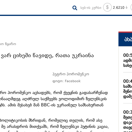
სებ-ის კურსი
2.6210
ახ
დო წყარო
ვარ ციხეში წავიდე, რათა უკრაინა
00:
ადმ
სახ
პეტრო პოროშენკო
00:
ფოტო: Facebook
სამ
შენ
რო პოროშენკო აცხადებს, რომ ქვეყნის გადასარჩენად
დაშ
ს წინააღმდეგ აღძრულ საქმეებს ვოლოდიმირ ზელენსკის
ბს. ამის შესახებ მან BBC-ის უკრაინულ სამსახურთან
00:
მეთ
 პოლიტიკოსის მხრიდან, რომელიც თვლის, რომ ასე
დაკ
მე არასდროს მითქვამს, რომ ზელენსკი პუტინის კაცია,
თავ