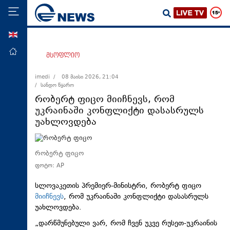
ENG
მთავარი
მსოფლიო
პოლიტიკა
imedi /
08 მაისი 2026, 21:04
/ სანდო წყარო
ეკონომიკა
რობერტ ფიცო მიიჩნევს, რომ
მსოფლიო
უკრაინაში კონფლიქტი დასასრულს
უახლოვდება
ჯანდაცვა
საზოგადოება
რობერტ ფიცო
სამართალი
ფოტო: AP
თავდაცვა
სლოვაკეთის პრემიერ-მინისტრი, რობერტ ფიცო
რეგიონი
მიიჩნევს
, რომ უკრაინაში კონფლიქტი დასასრულს
კულტურა
უახლოვდება.
„დარწმუნებული ვარ, რომ ჩვენ უკვე რუსეთ-უკრაინის
სპორტი