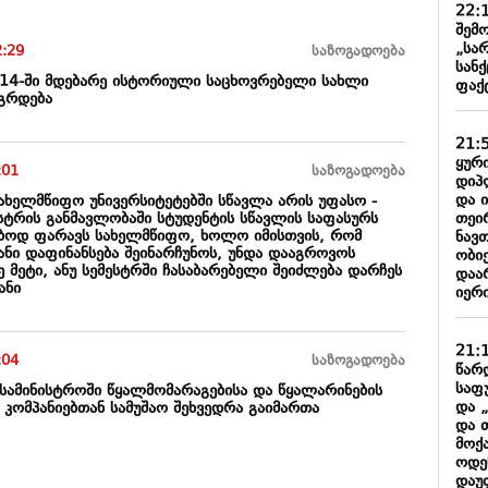
22:
შემო
„სა
2:29
საზოგადოება
სან
N14-ში მდებარე ისტორიული საცხოვრებელი სახლი
ფაქ
გრდება
21:
ყური
:01
საზოგადოება
დიპ
და 
სახელმწიფო უნივერსიტეტებში სწავლა არის უფასო -
თეი
სტრის განმავლობაში სტუდენტის სწავლის საფასურს
ბოდ ფარავს სახელმწიფო, ხოლო იმისთვის, რომ
ნავ
ანი დაფინანსება შეინარჩუნოს, უნდა დააგროვოს
ობიე
 მეტი, ანუ სემესტრში ჩასაბარებელი შეიძლება დარჩეს
დაარ
ანი
იერი
21:
:04
საზოგადოება
წარ
საფ
სამინისტროში წყალმომარაგებისა და წყალარინების
და 
 კომპანიებთან სამუშაო შეხვედრა გაიმართა
და 
მოქ
ოდე
დაუ