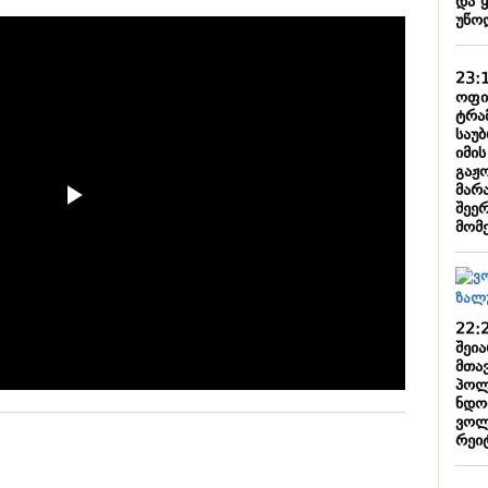
და 
უწო
23:
ოფი
ტრა
საუ
იმი
გაჟ
მარა
შეე
მომ
22:
შეი
მთა
პოლ
ნდობ
ვოლ
რეიტ