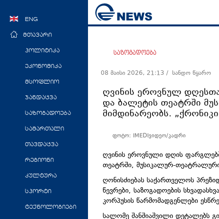
ENG
მთავარი
პოლიტიკა
საზოგადოება
ეკონომიკა
08 მაისი 2026, 21:13
/ სანდო წყარო
მსოფლიო
ღვინის ეროვნულ დღესთა
ჯანდაცვა
და ბალეტის თეატრში მ
მიმდინარეობს. „ქრონიკი
საზოგადოება
სამართალი
ფოტო: IMEDIვიდეო/კადრი
თავდაცვა
ღვინის ეროვნული დღის ფარგლებში
რეგიონი
თეატრში, მუსიკალურ-თეატრალური
კულტურა
ღონისძიებას საქართველოს პრეზიდე
წევრები, საზოგადოების სხვადასხ
სპორტი
კორპუსის წარმომადგენლები ესწრე
ტექნოლოგიები
სალომე შანშიაშვილი დეტალებს გ