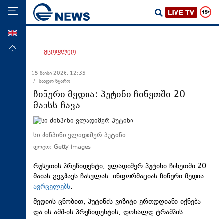
ENG
მთავარი
მსოფლიო
პოლიტიკა
15 მაისი 2026, 12:35
/ სანდო წყარო
ეკონომიკა
ჩინური მედია: პუტინი ჩინეთში 20
მსოფლიო
მაისს ჩავა
ჯანდაცვა
საზოგადოება
სი ძინპინი ვლადიმერ პუტინი
ფოტო: Getty Images
სამართალი
თავდაცვა
რუსეთის პრეზიდენტი, ვლადიმერ პუტინი ჩინეთში 20
მაისს გეგმავს ჩასვლას. ინფორმაციას ჩინური მედია
რეგიონი
ავრცელებს
.
კულტურა
მედიის ცნობით, პუტინის ვიზიტი ერთდღიანი იქნება
და ის აშშ-ის პრეზიდენტის, დონალდ ტრამპის
სპორტი