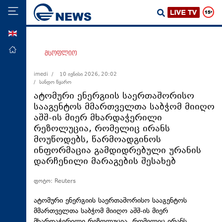
ENG
მთავარი
მსოფლიო
პოლიტიკა
imedi /
10 ივნისი 2026, 20:02
/ სანდო წყარო
ეკონომიკა
ატომური ენერგიის საერთაშორისო
მსოფლიო
სააგენტოს მმართველთა საბჭომ მიიღო
აშშ-ის მიერ მხარდაჭერილი
ჯანდაცვა
რეზოლუცია, რომელიც ირანს
საზოგადოება
მოუწოდებს, წარმოადგინოს
ინფორმაცია გამდიდრებული ურანის
სამართალი
დარჩენილი მარაგების შესახებ
თავდაცვა
ფოტო: Reuters
რეგიონი
კულტურა
ატომური ენერგიის საერთაშორისო სააგენტოს
მმართველთა საბჭომ მიიღო აშშ-ის მიერ
სპორტი
მხარდაჭერილი რეზოლუცია, რომელიც ირანს