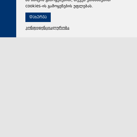
ამ საიტის გამოყენებით, თქვენ ეთანხმებით
cookies-ის გამოყენების უფლებას.
დახურვა
კონფიდენციალურობა
07 აგვისტო 2026,
15:25
მსოფლიო
Financial Times: დიდმა ბრიტანეთმა ევროპაში
ელექტროენერგიის ექსპორტი დროებით შეზღუდა,
რათა შიდა მარაგები შეინარჩუნოს
დიდმა ბრიტანეთმა ევროპელ მეზობლებთან გასულ
თვეში ელექტროენერგიის ექსპორტი დროებით
შეზღუდა, რათა სიცხეების პერიოდში ქვეყნის შიდა ე…